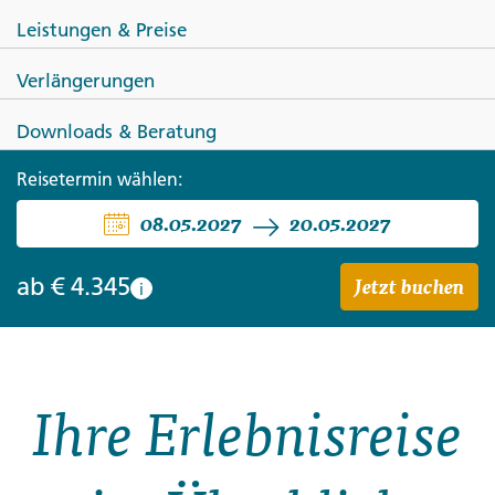
Leistungen & Preise
Verlängerungen
Downloads & Beratung
SÜDAFRIKA
SIMBABWE
Reisetermin wählen:
Südafrika und die Victoria-Fälle
08.05.2027
20.05.2027
Jetzt buchen
ab
€ 4.345
i
Ihre Erlebnisreise