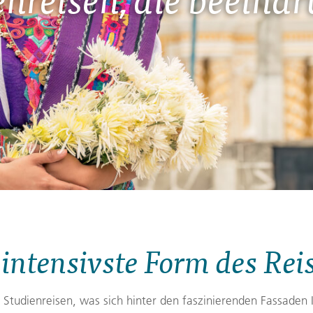
Finnland
Montenegro
ngen
→
→
→
 intensivste Form des Rei
Studienreisen, was sich hinter den faszinierenden Fassaden I