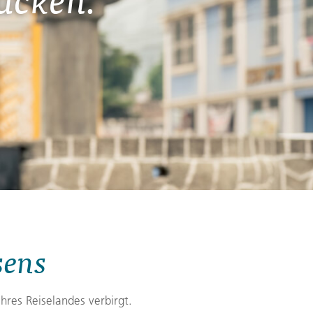
Zypern
Reisefinder öffnen
Beratung
+49 (0) 431 5446-0
Reisefinder öffnen
Beratung
+49 (0) 431 5446-0
Reisefinder öffnen
Beratung
+49 (0) 431 5446-0
sens
hres Reiselandes verbirgt.