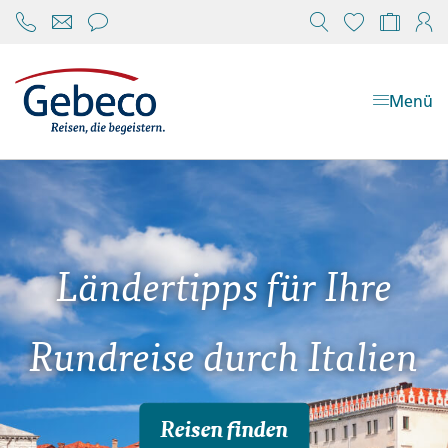
Chat öffnen
Reisekonfi
Mein
Menü
Ländertipps für Ihre
Rundreise durch Italien
Reisen finden