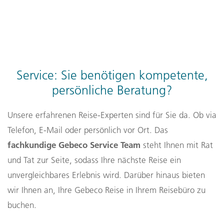
Achten Sie auf angemessene Kleidung bei
Kirchenbesuchen, beachten Sie lokale Tischsitten und
respektvolles Verhalten – z. B. Geduld beim Anstehen
und Wertschätzung regionaler Feste – um authentische
Begegnungen zu fördern.
Service: Sie benötigen kompetente,
persönliche Beratung?
Unsere erfahrenen Reise-Experten sind für Sie da. Ob via
Telefon, E-Mail oder persönlich vor Ort. Das
fachkundige Gebeco Service Team
steht Ihnen mit Rat
und Tat zur Seite, sodass Ihre nächste Reise ein
unvergleichbares Erlebnis wird. Darüber hinaus bieten
wir Ihnen an, Ihre Gebeco Reise in Ihrem Reisebüro zu
buchen.