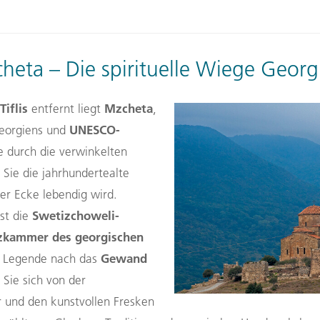
heta – Die spirituelle Wiege Georg
Tiflis
Mzcheta
entfernt liegt
,
UNESCO-
Georgiens und
e durch die verwinkelten
 Sie die jahrhundertealte
der Ecke lebendig wird.
Swetizchoweli-
st die
zkammer des georgischen
Gewand
r Legende nach das
 Sie sich von der
r und den kunstvollen Fresken