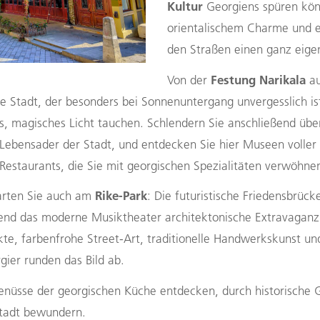
Kultur
Georgiens spüren kön
orientalischem Charme und eu
den Straßen einen ganz eige
Festung Narikala
Von der
au
ie Stadt, der besonders bei Sonnenuntergang unvergesslich i
, magisches Licht tauchen. Schlendern Sie anschließend üb
e Lebensader der Stadt, und entdecken Sie hier Museen volle
Restaurants, die Sie mit georgischen Spezialitäten verwöhne
Rike-Park
arten Sie auch am
: Die futuristische Friedensbrück
end das moderne Musiktheater architektonische Extravaganz u
te, farbenfrohe Street-Art, traditionelle Handwerkskunst und
gier runden das Bild ab.
Genüsse der georgischen Küche entdecken, durch historische 
Stadt bewundern.