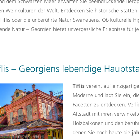
nd dem Schwarzen Meer erwarten Sie beeindruckende Bergp
ten Weinkulturen der Welt. Entdecken Sie historische Stätte
Tiflis oder die unberührte Natur Swanetiens. Ob kulturelle Hig
de Natur – Georgien bietet unvergessliche Erlebnisse für j
flis – Georgiens lebendige Hauptst
Tiflis
vereint auf einzigartig
Moderne und lädt Sie ein, die
Facetten zu entdecken. Verlie
Altstadt mit ihren verwinkel
Holzbalkonen und den berüh
ja
denen Sie noch heute die