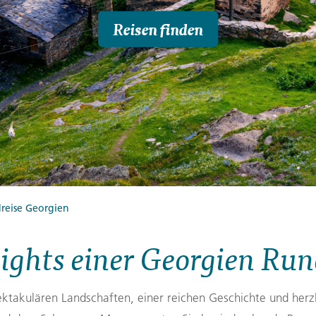
Finnland
Montenegro
Reisen finden
ngen
→
→
→
reise Georgien
ights einer Georgien Run
ektakulären Landschaften, einer reichen Geschichte und herz