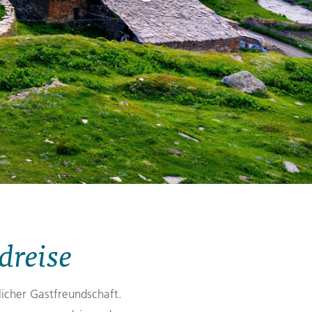
Zypern
Reisefinder öffnen
Beratung
+49 (0) 431 5446-0
Reisefinder öffnen
Beratung
+49 (0) 431 5446-0
Reisefinder öffnen
Beratung
+49 (0) 431 5446-0
dreise
licher Gastfreundschaft.