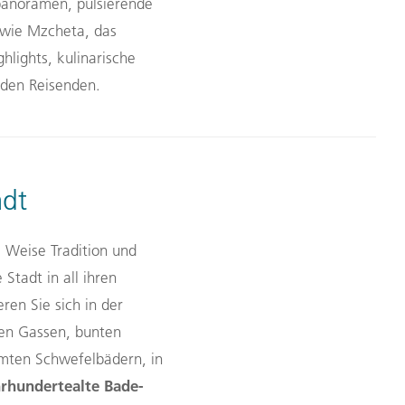
anoramen, pulsierende
n wie Mzcheta, das
hlights, kulinarische
eden Reisenden.
adt
e Weise Tradition und
 Stadt in all ihren
ren Sie sich in der
ten Gassen, bunten
mten Schwefelbädern, in
hrhundertealte Bade-