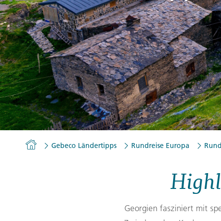
Gutscheine
Messen und Veranstaltu
Notfallteam und
Krisenmanagement
Homepage
Gebeco Ländertipps
Rundreise Europa
Rund
Highl
Georgien fasziniert mit sp