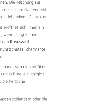
nen. Die Mischung aus
ropäischem Flair verleiht
nen, lebendigen Charakter.
s eröffnet sich Ihnen ein
st, wenn die goldenen
Rustaweli-
er den
r Kunstschätze, charmante
n.
e spannt sich elegant über
nd kulturelle Highlights
 die herzliche
Gassen schlendern oder die