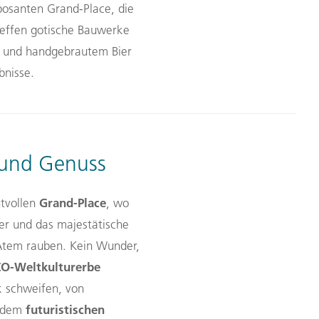
mposanten Grand-Place, die
reffen gotische Bauwerke
ln und handgebrautem Bier
bnisse.
r und Genuss
Grand-Place
htvollen
, wo
ser und das majestätische
Atem rauben. Kein Wunder,
O-Weltkulturerbe
k schweifen, von
futuristischen
 dem