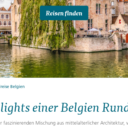
Finnland
Montenegro
Reisen finden
ngen
→
→
→
reise Belgien
lights einer Belgien Rund
er faszinierenden Mischung aus mittelalterlicher Architektur