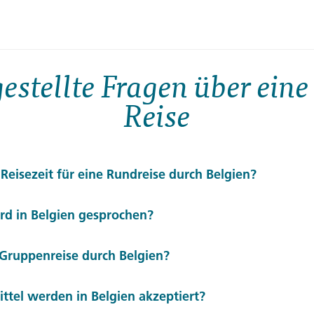
estellte Fragen über eine
Reise
 Reisezeit für eine Rundreise durch Belgien?
Mai bis September
Belgien empfehlen sich die Monate
. Dann
rd in Belgien gesprochen?
lturveranstaltungen. Auch der Frühherbst ist reizvoll – wen
Niederländisch
Französisch
Deutsch
tssprachen:
,
und
. Die 
e Gruppenreise durch Belgien?
. In touristischen Regionen ist Englisch weit verbreitet.
eiseziel mit gut ausgebauter Infrastruktur und stabiler politi
tel werden in Belgien akzeptiert?
atorische Sicherheit durch erfahrene Reiseleitungen und geprü