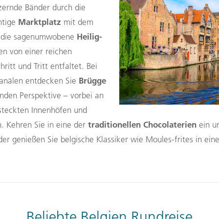
tzernde Bänder durch die
Marktplatz
htige
mit dem
Heilig-
 die sagenumwobene
en von einer reichen
ritt und Tritt entfaltet. Bei
Brügge
Kanälen entdecken Sie
nden Perspektive – vorbei an
steckten Innenhöfen und
traditionellen Chocolaterien
 Kehren Sie in eine der
ein un
er genießen Sie belgische Klassiker wie Moules-frites in ei
Beliebte Belgien Rundreise