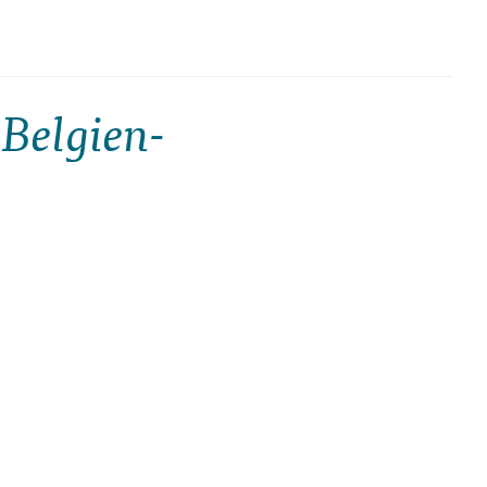
 Belgien-
 erwarten Sie milde
iger Reisende, angenehmes
sprachliche Vielfalt prägt
scher Lage. Gruppenreisen
fte Partner vor Ort.