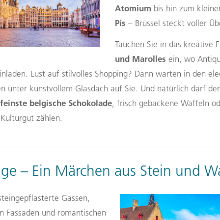
Atomium
bis hin zum klein
Pis
– Brüssel steckt voller Ü
Tauchen Sie in das kreative F
und Marolles
ein, wo Antiqu
nladen. Lust auf stilvolles Shopping? Dann warten in den ele
en unter kunstvollem Glasdach auf Sie. Und natürlich darf d
feinste belgische Schokolade
, frisch gebackene Waffeln o
 Kulturgut zählen.
ge – Ein Märchen aus Stein und W
steingepflasterte Gassen,
en Fassaden und romantischen