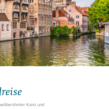
Zypern
Reisefinder öffnen
Beratung
+49 (0) 431 5446-0
Reisefinder öffnen
Beratung
+49 (0) 431 5446-0
Reisefinder öffnen
Beratung
+49 (0) 431 5446-0
reise
, weltberühmter Kunst und