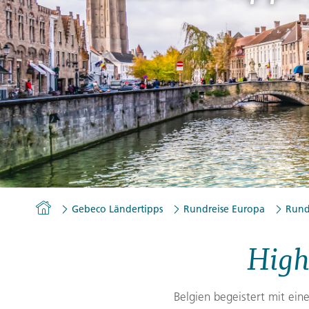
Gutscheine
Messen und Veranstaltu
Notfallteam und
Krisenmanagement
Homepage
Gebeco Ländertipps
Rundreise Europa
Rund
High
Belgien begeistert mit ein