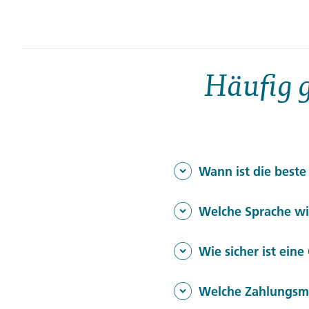
Häufig g
Wann ist die beste
Für eine Rundreise durch 
Welche Sprache wi
Temperaturen und viele Ku
In Belgien gibt es drei Am
Klima.
Wie sicher ist ein
das gesellschaftliche Leben
Belgien gilt als sicheres R
Welche Zahlungsmit
bieten zusätzliche organis