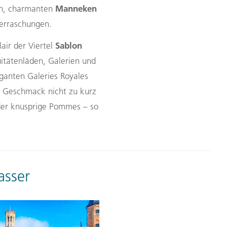
Manneken
en, charmanten
berraschungen.
Sablon
lair der Viertel
itätenläden, Galerien und
ganten Galeries Royales
er Geschmack nicht zu kurz
der knusprige Pommes – so
asser