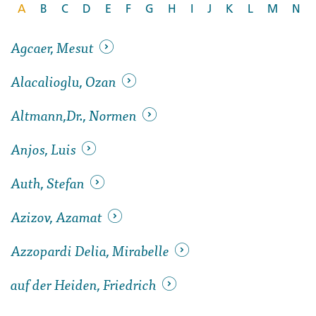
A
B
C
D
E
F
G
H
I
J
K
L
M
N
Agcaer, Mesut
Alacalioglu, Ozan
Altmann,Dr., Normen
Anjos, Luis
Auth, Stefan
Azizov, Azamat
Azzopardi Delia, Mirabelle
auf der Heiden, Friedrich