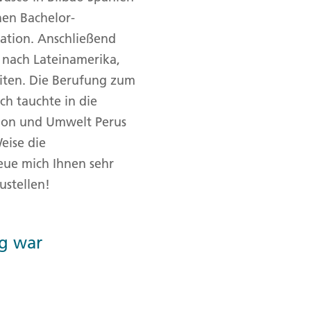
en Bachelor-
ro
Zypern
Reisefinder öffnen
Beratung
+49 (0) 431 5446-0
ration. Anschließend
 nach Lateinamerika,
Reisefinder öffnen
Beratung
+49 (0) 431 5446-0
eiten. Die Berufung zum
Ich tauchte in die
Reisefinder öffnen
Beratung
+49 (0) 431 5446-0
sion und Umwelt Perus
eise die
eue mich Ihnen sehr
ustellen!
ig war