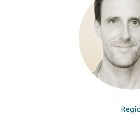
Gutscheine
Messen und Veransta
Notfallteam und
Krisenmanagement
Regio