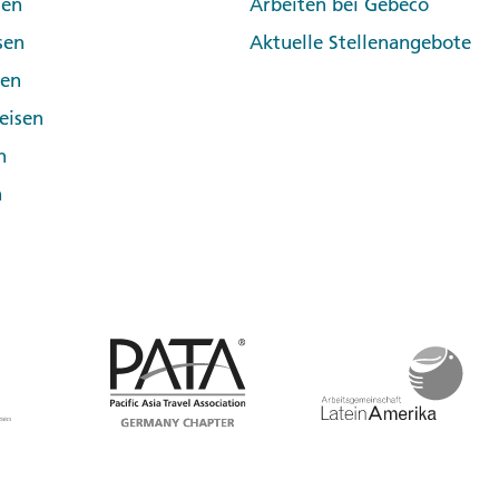
sen
Arbeiten bei Gebeco
sen
Aktuelle Stellenangebote
pen
eisen
n
n