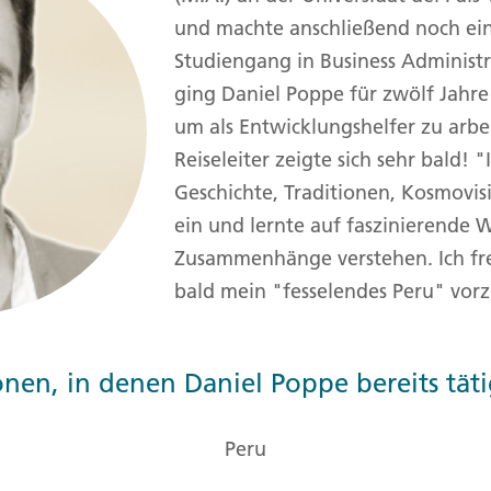
und machte anschließend noch ein
Finnland
Monteneg
ltungen
→
Studiengang in Business Administ
ging Daniel Poppe für zwölf Jahre
→
um als Entwicklungshelfer zu arb
Reiseleiter zeigte sich sehr bald! "
→
Geschichte, Traditionen, Kosmovi
ein und lernte auf faszinierende W
Zusammenhänge verstehen. Ich fr
bald mein "fesselendes Peru" vorz
nen, in denen Daniel Poppe bereits tät
Peru