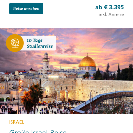
ab
€ 3.395
Reise ansehen
inkl. Anreise
10 Tage
Studienreise
ISRAEL
Große Israel-Reise