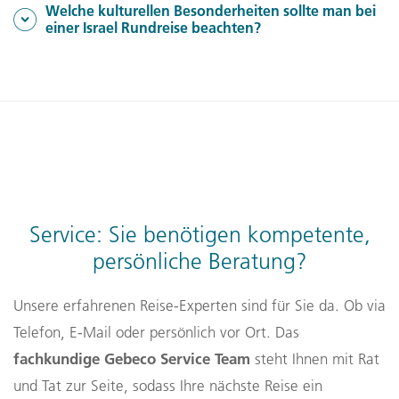
Welche kulturellen Besonderheiten sollte man bei
westlichen Standards. Eine
einer Israel Rundreise beachten?
Auslandskrankenversicherung mit Rücktransportoption
Respektieren Sie religiöse Stätten und lokale
wird empfohlen, da Behandlungskosten hoch sein
Gepflogenheiten, z. B. angemessene Kleidung in heiligen
können.
Orten. Der Sabbat (Freitagabend bis Samstagabend)
beeinflusst Öffnungszeiten und öffentlichen Verkehr.
Service: Sie benötigen kompetente,
persönliche Beratung?
Unsere erfahrenen Reise-Experten sind für Sie da. Ob via
Telefon, E-Mail oder persönlich vor Ort. Das
fachkundige Gebeco Service Team
steht Ihnen mit Rat
und Tat zur Seite, sodass Ihre nächste Reise ein