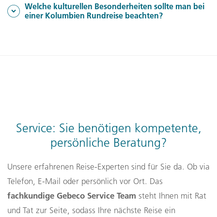
Welche kulturellen Besonderheiten sollte man bei
ländlichen Regionen eingeschränkt. Eine
einer Kolumbien Rundreise beachten?
Auslandskrankenversicherung wird empfohlen.
Ein respektvoller Umgang mit lokalen Bräuchen ist
wichtig. In indigenen Gemeinschaften gelten spezielle
Verhaltensregeln, die vor Ort erläutert werden.
Service: Sie benötigen kompetente,
persönliche Beratung?
Unsere erfahrenen Reise-Experten sind für Sie da. Ob via
Telefon, E-Mail oder persönlich vor Ort. Das
fachkundige Gebeco Service Team
steht Ihnen mit Rat
und Tat zur Seite, sodass Ihre nächste Reise ein