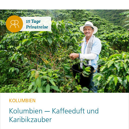
15 Tage
Privatreise
KOLUMBIEN
Kolumbien ─ Kaffeeduft und
Karibikzauber