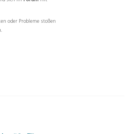
Zypern
Reisefinder öffnen
Beratung
+49 (0) 431 5446-0
ten oder Probleme stoßen
Reisefinder öffnen
Beratung
+49 (0) 431 5446-0
n.
Reisefinder öffnen
Beratung
+49 (0) 431 5446-0