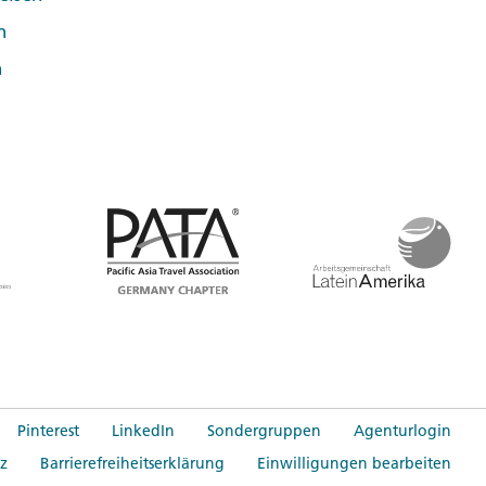
tscodes der Karte sind
n
n
sie werden von unserer
Mein Gebeco"-Bereich.
ittelt und eine
Pinterest
LinkedIn
Sondergruppen
Agenturlogin
z
Barrierefreiheitserklärung
Einwilligungen bearbeiten