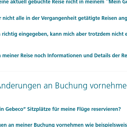
ne aktuell gebuchte Reise nicht in meinem ``Mein Ge
eco Service-Team mit Ihrer Frage weiter. Kontaktieren Sie uns
icht alle in der Vergangenheit getätigte Reisen an
enden Sie eine E-Mail an mein@gebeco.de
eco Service-Team mit Ihrer Frage weiter. Kontaktieren Sie uns
n richtig eingegeben, kann mich aber trotzdem nicht
enden Sie eine E-Mail an mein@gebeco.de
eco Service-Team mit Ihrer Frage weiter. Kontaktieren Sie uns
 meiner Reise noch Informationen und Details der Re
enden Sie eine E-Mail an mein@gebeco.de
hrer Reise haben Sie die Möglichkeit, sich Details zu Ihrer 
Sie dann in der Rubrik "erlebte Reisen".
nderungen an Buchung vornehm
n Gebeco“ Sitzplätze für meine Flüge reservieren?
 ist über „Mein Gebeco“ nicht möglich. Bitte wenden Sie sich 
en an meiner Buchung vornehmen wie beispielsweis
vice-Team unter 0431-5446-0 oder senden Sie eine E-Mail a