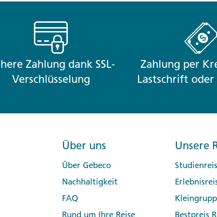
n Sie nun "Kreditkarte" aus.
chere Zahlung dank SSL-
Zahlung per Kre
Verschlüsselung
Lastschrift ode
Über uns
Unsere R
Über Gebeco
Studienrei
Nachhaltigkeit
Erlebnisrei
FAQ
Kleingrup
Rund um Ihre Reise
Bestpreis R