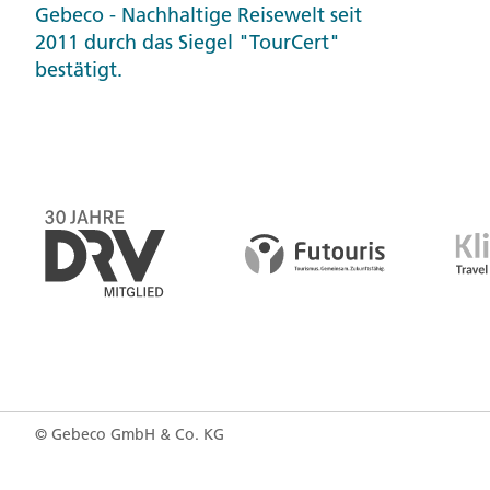
4. Die Eingabe Ihres Nam
Gebeco - Nachhaltige Reisewelt seit
2011 durch das Siegel "TourCert"
erforderlich.
bestätigt.
5. Mit Klick auf "Speich
Website je nach Anbiete
Bitte bestätigen Sie die E
6. Nachdem die Daten ü
Bei erfolgreicher Übertra
Abbuchung der Zahlung erf
© Gebeco GmbH & Co. KG