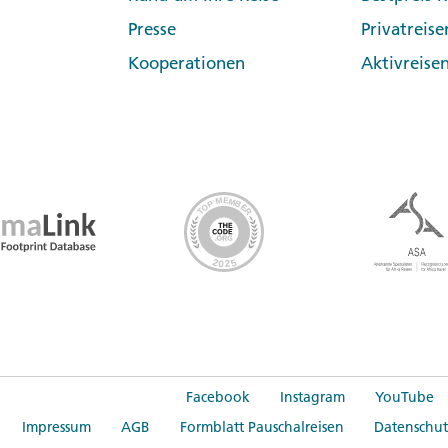
ens, der Kartennummer, der Gültigkeit und des Sicherhei
Presse
Privatreise
Kooperationen
Aktivreise
ern" startet nun die Zwei-Faktor-Authentifizierung und 
r auf eine externe Website weitergeleitet.
ingabe und brechen diesen Vorgang nicht ab.
bernommen wurden, gelangen Sie wieder zurück in den "
gung werden Ihre Zahlungsdaten automatisch an Gebeco überm
olgt.
Facebook
Instagram
YouTube
Impressum
AGB
Formblatt Pauschalreisen
Datenschut