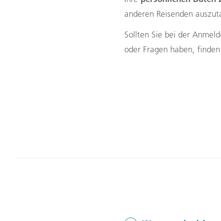
Gutscheine
anderen Reisenden auszut
Messen und Veranstaltu
Sollten Sie bei der Anme
Notfallteam und
Krisenmanagement
oder Fragen haben, finden 