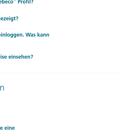
beco`` Profil?
 hierfür bitte telefonisch
gezeigt?
 hierfür bitte telefonisch
 einloggen. Was kann
 hierfür bitte telefonisch
ise einsehen?
gebuchten Reise
en
hierfür an Ihre Reisebüro
e eine
n mein@gebeco.de