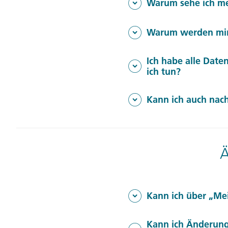
Warum sehe ich mei
Gern hilft Ihnen unser Geb
Warum werden mir n
unter 0431-5446-0 oder s
Gern hilft Ihnen unser Geb
Ich habe alle Date
unter 0431-5446-0 oder s
ich tun?
Gern hilft Ihnen unser Geb
Kann ich auch nach
unter 0431-5446-0 oder s
Ja. Auch nach Beendigung I
anzuschauen. Diese finden 
Ä
Kann ich über „Mei
Eine Sitzplatzreservierung
Kann ich Änderung
oder an unser Gebeco Ser