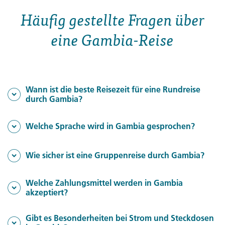
Häufig gestellte Fragen über
eine Gambia-Reise
Wann ist die beste Reisezeit für eine Rundreise
durch Gambia?
Wann ist die beste Reisezeit für eine
Welche Sprache wird in Gambia gesprochen?
Rundreise durch Gambia?
Welche Sprache wird in Gambia
Wie sicher ist eine Gruppenreise durch Gambia?
November bis Mai
Die Monate von
gelten als
gesprochen?
besonders empfehlenswert, da Gambia in dieser Phase
Wie sicher ist eine Gruppenreise durch
Welche Zahlungsmittel werden in Gambia
Englisch
Die offizielle Amtssprache ist
.
akzeptiert?
eine angenehme Trockenzeit mit milden Temperaturen
Gambia?
Juni bis Oktober
bietet. In der Regenzeit von
können
Welche Zahlungsmittel werden in
Gibt es Besonderheiten bei Strom und Steckdosen
Gambia gilt als ein vergleichsweise sicheres Reiseland.
einige Wege schwerer passierbar sein, aber die