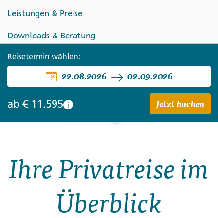
Leistungen & Preise
Downloads & Beratung
SÜDAFRIKA
BOTSWANA
SIMBABWE
Reisetermin wählen:
Südafrika, Simbabwe und
22.08.2026
02.09.2026
Botswana - African
Jetzt buchen
ab
€ 11.595
i
Extravaganza
Ihre Privatreise im
Überblick