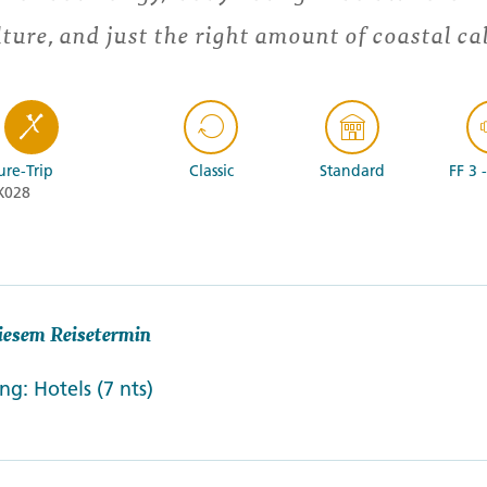
lture, and just the right amount of coastal ca
re-Trip
Classic
Standard
FF 3 
X028
iesem Reisetermin
g: Hotels (7 nts)