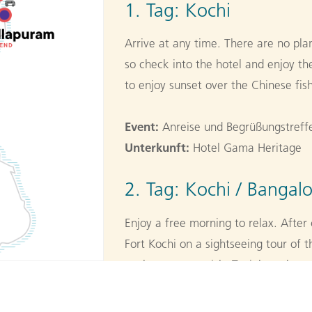
1. Tag:
Kochi
Arrive at any time. There are no pl
so check into the hotel and enjoy th
to enjoy sunset over the Chinese fis
Event:
Anreise und Begrüßungstreffe
Unterkunft:
Hotel Gama Heritage
2. Tag:
Kochi / Bangalo
Enjoy a free morning to relax. After
Fort Kochi on a sightseeing tour of th
explore as you wish. Tonight, take a
Event:
Besuch in Fort Kochi (1.0h)