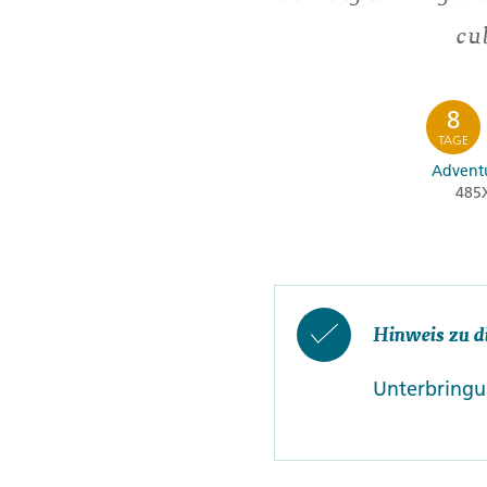
cu
8
TAGE
Adventu
485
Hinweis zu d
Unterbringun