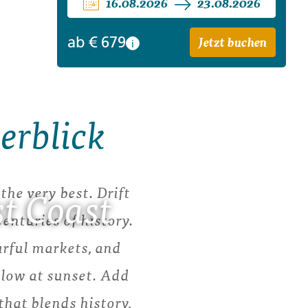
16.08.2026
23.08.2026
Jetzt buchen
ab
€ 679
i
erblick
the very best. Drift
st Coast
enturies of history.
urful markets, and
glow at sunset. Add
that blends history,