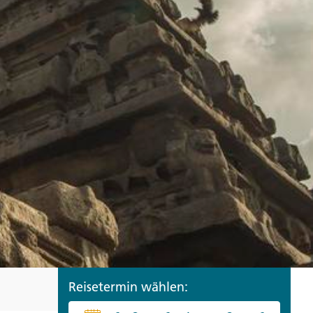
ro
Zypern
Reisefinder öffnen
Beratung
+49 (0) 431 5446-0
Reisefinder öffnen
Beratung
+49 (0) 431 5446-0
Reisefinder öffnen
Beratung
+49 (0) 431 5446-0
Reisetermin wählen: