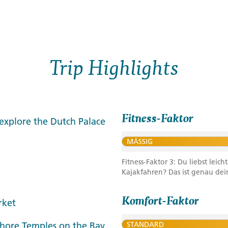
Trip Highlights
Fitness-Faktor
 explore the Dutch Palace
MÄSSIG
Fitness-Faktor 3: Du liebst le
Kajakfahren? Das ist genau dein
Komfort-Faktor
rket
hore Temples on the Bay
STANDARD