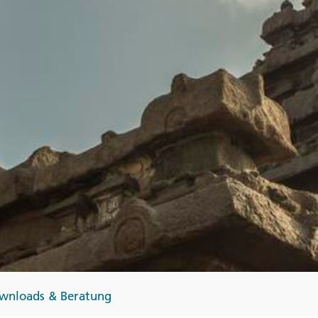
Finnland
Monteneg
ltungen
→
→
→
wnloads & Beratung