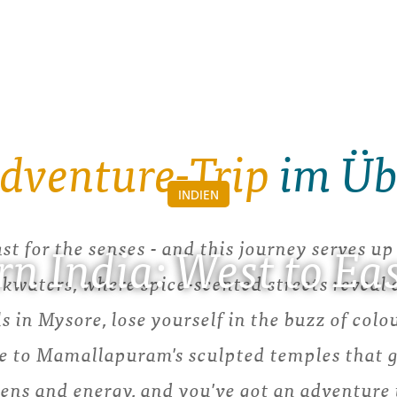
dventure-Trip
im Üb
INDIEN
ast for the senses - and this journey serves up 
n India: West to Ea
kwaters, where spice-scented streets reveal c
s in Mysore, lose yourself in the buzz of colo
ne to Mamallapuram's sculpted temples that 
ens and energy, and you've got an adventure 