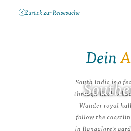
Zurück zur Reisesuche
Dein
A
South India is a fe
Souther
through Kochi's bac
Wander royal hall
follow the coastli
in Bangalore's gard