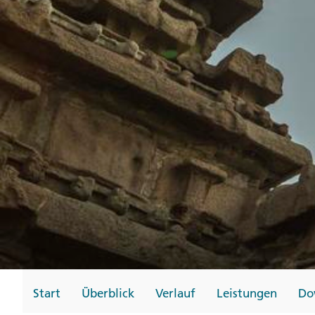
Gutscheine
Messen und Veransta
Notfallteam und
Krisenmanagement
Start
Überblick
Verlauf
Leistungen
Do