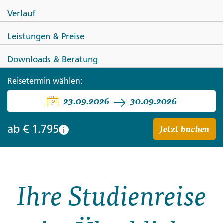
Verlauf
Leistungen & Preise
ITALIEN
Downloads & Beratung
Siziliens Höhepunkte zwischen
Reisetermin wählen:
23.09.2026
30.09.2026
Palermo und Ätna
Jetzt buchen
ab
€ 1.795
i
Ihre Studienreise