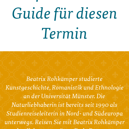
Guide für diesen
Termin
Beatrix Rohkämper studierte
Kunstgeschichte, Romanistik und Ethnologie
an der Universität Münster. Die
Naturliebhaberin ist bereits seit 1990 als
Studienreiseleiterin in Nord- und Südeuropa
unterwegs. Reisen Sie mit Beatrix Rohkämper