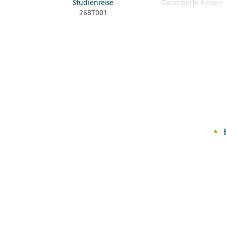
Studienreise
Garantierte Reisen
268T001