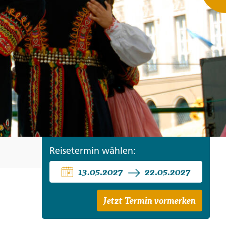
ro
Zypern
Reisefinder öffnen
Beratung
+49 (0) 431 5446-0
Reisefinder öffnen
Beratung
+49 (0) 431 5446-0
Reisefinder öffnen
Beratung
+49 (0) 431 5446-0
Reisetermin wählen:
13.05.2027
22.05.2027
Jetzt Termin vormerken