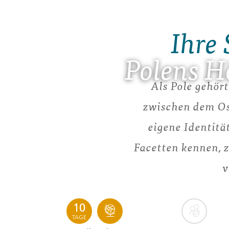
Ihre 
Polens H
Als Pole gehört
zwischen dem Os
eigene Identitä
Facetten kennen, 
v
10
TAGE