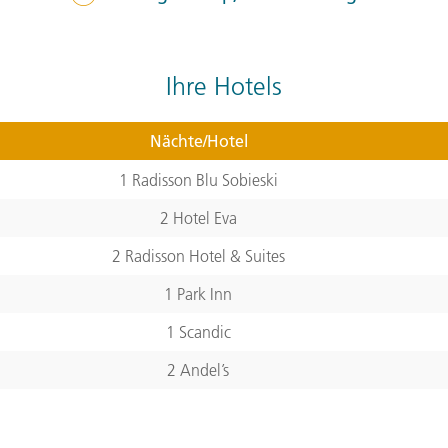
verkörpert mit seinen Zin
Danzig lassen wir es uns 
gehen. 230 km (F, A)
Ihre Hotels
Tagesverlauf
ansehen
Nächte/Hotel
Stationen:
1. Mikolajki
,
2. Olsztyn
,
3. 82-2
1 Radisson Blu Sobieski
2 Hotel Eva
5. Tag:
Danzi
5
2 Radisson Hotel & Suites
Die mächtige Hansestadt Da
1 Park Inn
prächtigen Toren erkunden 
1 Scandic
Königsweg führt uns durc
den Langen Markt zum Art
2 Andel’s
die Frauengasse zum Kran
treffen wir bei unserem A