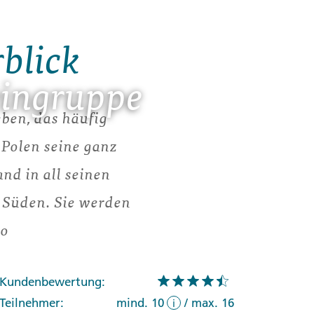
rblick
eingruppe
eben, das häufig
Polen seine ganz
nd in all seinen
 Süden. Sie werden
ko
Kundenbewertung:
Teilnehmer:
mind. 10
/
max. 16
i