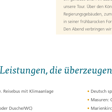
unsere Tour. Über den Kön
Regierungsgebäuden, zum
in seiner frühbarocken Fo
Den Abend verbringen wir 
Tagesverlauf
ansehen
Stationen:
1. Warschau
,
2. Mikolajki
Leistungen, die überzeuge
3. Tag:
Rund
3
»So zärtlich war Suleyken
wenn wir den Spirding-Se
w. Reisebus mit Klimaanlage
Deutsch sp
Dann die Wolfsschanze bei
Masuren: O
Inmitten der heute mit M
 oder Dusche/WC)
Marienkir