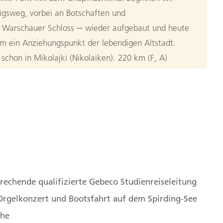
igsweg, vorbei an Botschaften und
 Warschauer Schloss ─ wieder aufgebaut und heute
rm ein Anziehungspunkt der lebendigen Altstadt.
schon in Mikolajki (Nikolaiken). 220 km (F, A)
n
fahrt durch Masuren
!« Wir erinnern uns an die schönen Geschichten,
e, den größten Masurens, mit dem Boot erkunden.
rechende qualifizierte Gebeco Studienreiseleitung
 Ketrzyn (Rastenburg), ein unheimlicher Ort.
rgelkonzert und Bootsfahrt auf dem Spirding-See
oos und Flechten überzogenen Ruinen der
che