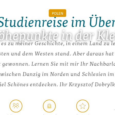
POLEN
Studienreise im Übe
öhepunkte in der Kl
 es zu meiner Geschichte, in einem Land zu l
ten und dem Westen stand. Aber daraus hat 
t gewonnen. Lernen Sie mit mir Ihr Nachbarla
zwischen Danzig im Norden und Schlesien im
iel Schönes entdecken. Ihr Krzysztof Dobryl