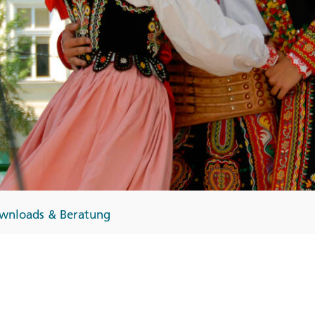
Finnland
Monteneg
ltungen
→
→
→
wnloads & Beratung