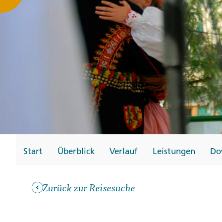
Gutscheine
Messen und Veransta
Notfallteam und
Krisenmanagement
Start
Überblick
Verlauf
Leistungen
Do
Zurück zur Reisesuche