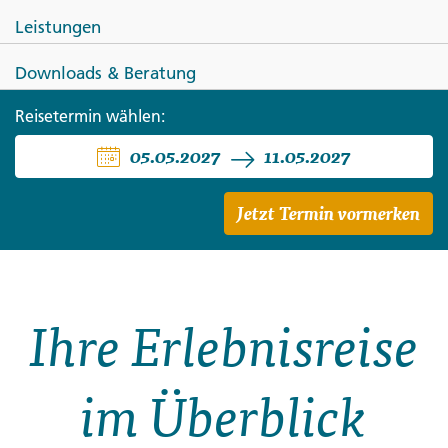
Leistungen
Downloads & Beratung
POLEN
Reisetermin wählen:
05.05.2027
11.05.2027
Danzig und Masuren zum
Kennenlernen
Jetzt Termin vormerken
Ihre Erlebnisreise
im Überblick