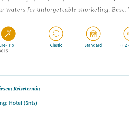
ar waters for unforgettable snorkeling. Best.
re-Trip
Classic
Standard
FF 2 
X015
iesem Reisetermin
g: Hotel (6nts)