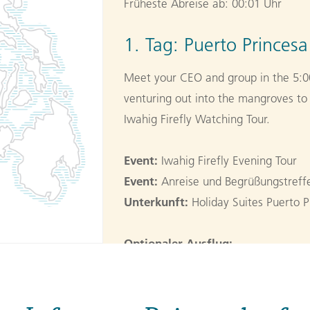
Früheste Abreise ab: 00:01 Uhr
1. Tag:
Puerto Princesa
Meet your CEO and group in the 5:
venturing out into the mangroves to s
Iwahig Firefly Watching Tour.
Event:
Iwahig Firefly Evening Tour
Event:
Anreise und Begrüßungstreffe
Unterkunft:
Holiday Suites Puerto P
Optionaler Ausflug:
Stadttour in Puerto Princesa (**)
2. Tag:
Puerto Princesa