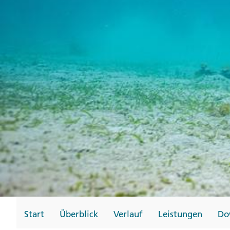
Gutscheine
Messen und Veransta
Notfallteam und
Krisenmanagement
Start
Überblick
Verlauf
Leistungen
Do