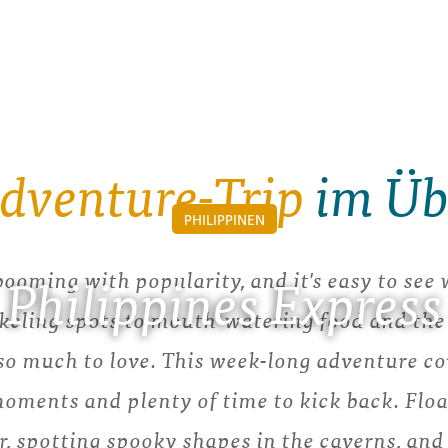
dventure-Trip
im Üb
PHILIPPINEN
booming with popularity, and it's easy to se
Philippines Express
keling spots to mouth-watering food and the
s so much to love. This week-long adventure co
oments and plenty of time to kick back. Floa
 spotting spooky shapes in the caverns, and 