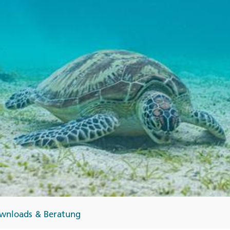
Finnland
Monteneg
ltungen
→
→
→
wnloads & Beratung