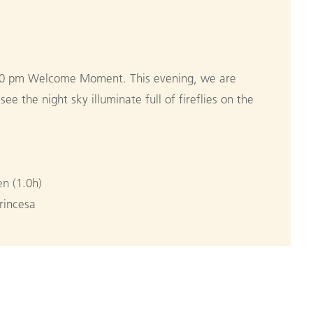
00 pm Welcome Moment. This evening, we are
ee the night sky illuminate full of fireflies on the
n (1.0h)
rincesa
 / Port Barton