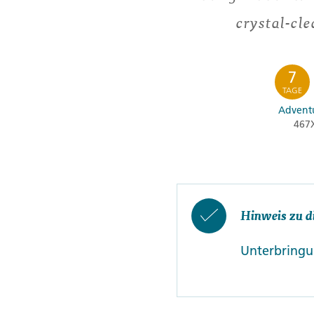
crystal-cle
7
TAGE
Adventu
467
Hinweis zu d
Unterbringun