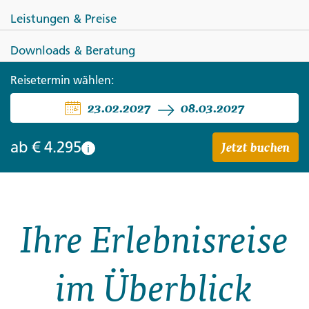
Leistungen & Preise
Downloads & Beratung
NAMIBIA
BOTSWANA
SIMBABWE
Reisetermin wählen:
23.02.2027
08.03.2027
Namibia - von Windhoek zu den
Victoria-Fällen
Jetzt buchen
ab
€ 4.295
i
Ihre Erlebnisreise
im Überblick