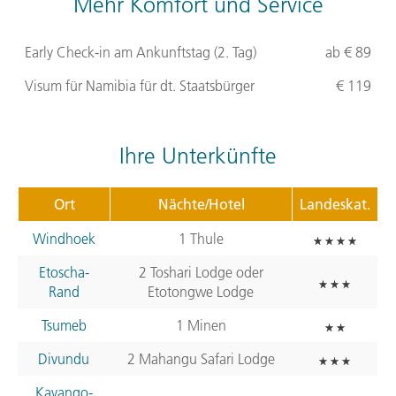
Mehr Komfort und Service
Early Check-in am Ankunftstag (2. Tag)
ab € 89
Visum für Namibia für dt. Staatsbürger
€ 119
Ihre Unterkünfte
Ort
Nächte/Hotel
Landeskat.
Windhoek
1 Thule
Etoscha-
2 Toshari Lodge oder
Rand
Etotongwe Lodge
Tsumeb
1 Minen
Divundu
2 Mahangu Safari Lodge
Kavango-