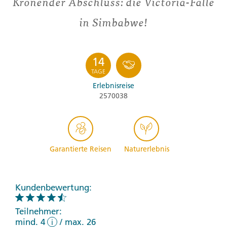
Krönender Abschluss: die Victoria-Fälle
in Simbabwe!
14
TAGE
Erlebnisreise
2570038
Garantierte Reisen
Naturerlebnis
Kundenbewertung:
Teilnehmer:
mind. 4
/
max. 26
i