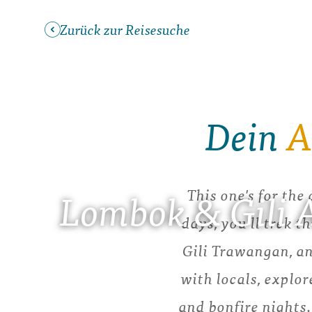
Zurück zur Reisesuche
Dein
A
This one's for the
Lombok & Gili A
days, you'll trek 
Gili Trawangan, an
with locals, explo
and bonfire nights.