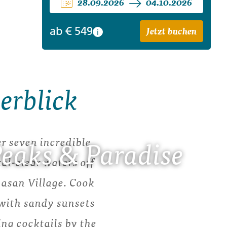
28.09.2026
04.10.2026
Jetzt buchen
ab
€ 549
i
erblick
er seven incredible
Peaks & Paradise
al-clear waters off
pasan Village. Cook
 with sandy sunsets
ing cocktails by the