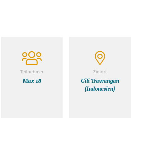
ay on a village tour and rice terrace trek. Meet with
life firsthand, wander through the instagramable rice
 fruit on the various plantations. Then join the
rgeous traditional weaving styles and a yummy
o explore Lombok how you'd like. Opt to join a local
in a yoga class. Then join the group for an after-
Teilnehmer
Zielort
Max 18
Gili Trawangan
(Indonesien)
d Weaving Demonstration (3.0h)
ge