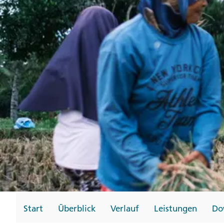
Gutscheine
Messen und Veransta
Notfallteam und
Krisenmanagement
Start
Überblick
Verlauf
Leistungen
Do