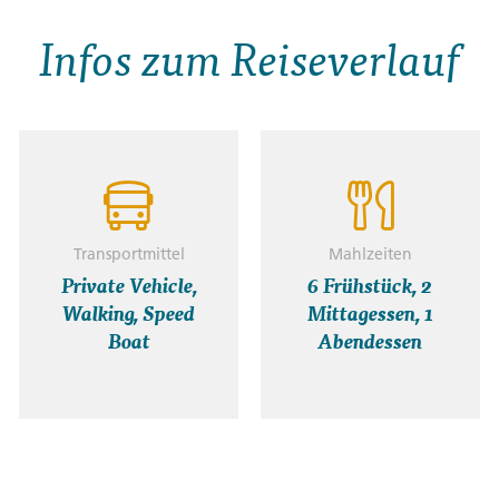
2. Tag:
Tempasan
Infos zum Reiseverlauf
Get close to local life in Lombok tod
local farmers to learn about village 
terraces and maybe sample some local
local women to learn about their go
lunch. The rest of the day is yours t
cooking class, take a bike tour or jo
Transportmittel
Mahlzeiten
dinner campfire. (F) (M)
Private Vehicle,
6 Frühstück, 2
Walking, Speed
Mittagessen, 1
Freizeit:
Tempasan
Boat
Abendessen
Event:
Rice Terrace Village Walk an
Unterkunft:
Aranka Tempasan Lod
Optionale Ausflüge:
Lombok Cooking Class (**)