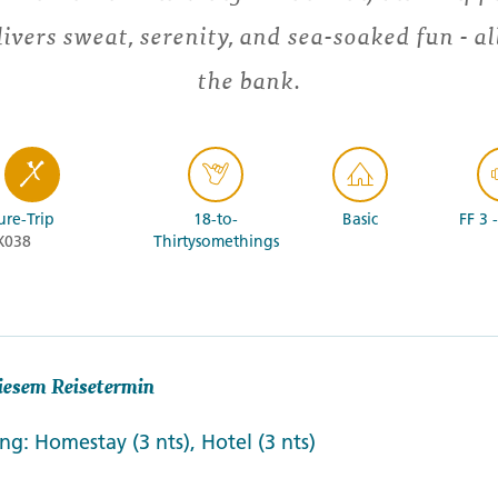
elivers sweat, serenity, and sea-soaked fun - a
the bank.
re-Trip
18-to-
Basic
FF 3 
X038
Thirtysomethings
iesem Reisetermin
g: Homestay (3 nts), Hotel (3 nts)