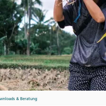
Finnland
Monteneg
ltungen
→
→
→
wnloads & Beratung