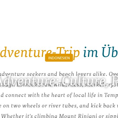
dventure-Trip
im Üb
INDONESIEN
 adventure seekers and beach lovers alike. Ov
dventure: Culture, 
through Lombok's raw wilderness, snorkel cryst
d connect with the heart of local life in Tem
re on two wheels or river tubes, and kick back
 Whether it's climbing Mount Rinjani or sipp