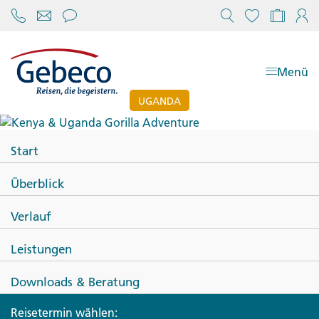
Chat öffnen
Reisekonfi
Mein
Menü
UGANDA
Kenya & Uganda Gorilla
Start
Adventure
Überblick
Verlauf
Leistungen
Downloads & Beratung
Reisetermin wählen: