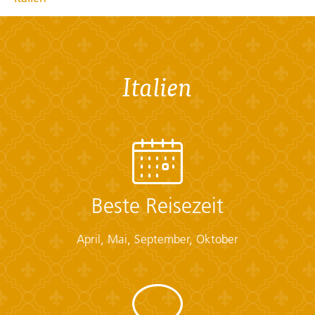
Übersicht
Checklist
Italien
Conservative Dress:
• Modest clothing that covers knees and shoulders
(Long pants, long skirts, shirts that cover shoulders)
• Shawl or scarf (for temple visits)
Documents:
• Flight info (required) (Printouts of e-tickets may be
required at the border)
Beste Reisezeit
• Insurance info (required) (With photocopies)
• Passport (required) (With photocopies)
April, Mai, September, Oktober
• Vouchers and pre-departure information (required)
• Visas or vaccination certificates (With photocopies)
Essentials:
• Toiletries (required) (Shampoo, bodywash, soap, etc.)