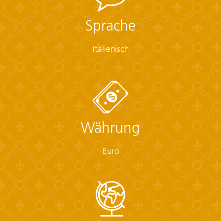
• Binoculars (optional)
• Camera (With extra memory cards and batteries)
Sprache
• Cash, credit and debit cards
• Day pack (Used for daily excursions or short
Italienisch
overnights)
• Ear plugs
• First-aid kit (should contain lip balm with sunscreen,
sunscreen, whistle, Aspirin, Ibuprofen, bandaids/plasters,
tape, anti-histamines, antibacterial gel/wipes, antiseptic
cream, Imodium or similar tablets for mild cases of
diarrhea, rehydration powder, water purification tablets
Währung
or drops, insect repellent, sewing kit, extra prescription
drugs you may be taking)
• Flashlight/torch (Headlamps are ideal)
Euro
• Fleece top/sweater
• Footwear
• Hat
• Headphones (Noise-cancelling recommended)
• Locks for bags
• Long pants/jeans