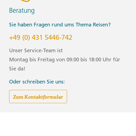
Optional Activities
Beratung
Venice
- Besuch im Guggenheim-Museum (15EUR pro Person)
Sie haben Fragen rund ums Thema Reisen?
- Venice Food Tour
+49 (0) 431 5446-742
- Besichtigung im Dogenpalast (Palazzo Ducale) (17EUR
pro Person)
Unser Service-Team ist
- Panorama Campanile di San Marco (8EUR pro Person)
- Gondelbahnfahrt (80EUR pro Gruppe)
Montag bis Freitag von 09:00 bis 18:00 Uhr für
Sie da!
Piazza San Marco
- Besuch auf dem Markusplatz und in der Basilika
Oder schreiben Sie uns:
(Gratis)
Zum Kontaktformular
Portovenere
- Visit Portovenere
Florence
- Pitti Palace - Palatine Gallery and Gallery of Modern
Art (17.75EUR pro Person)