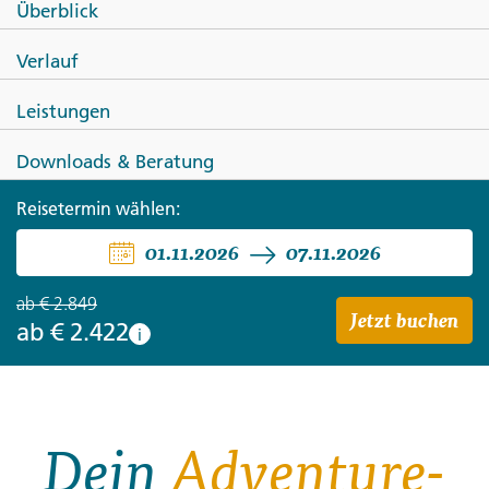
Überblick
Journeys: Norditalien von
Verlauf
Venedig nach Florenz
Leistungen
Downloads & Beratung
Reisetermin wählen:
01.11.2026
07.11.2026
ab
€ 2.849
Jetzt buchen
ab
€ 2.422
i
Dein
Adventure-