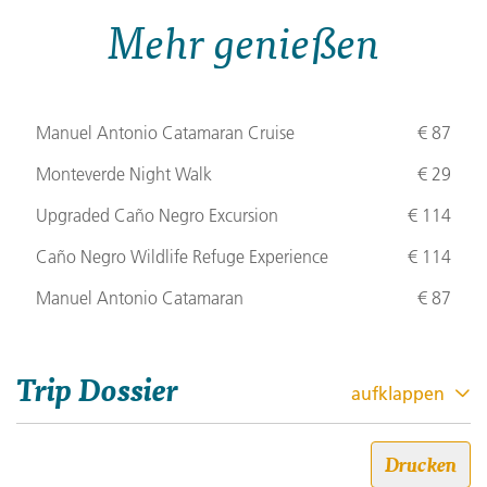
Mehr genießen
Manuel Antonio Catamaran Cruise
€ 87
Monteverde Night Walk
€ 29
Upgraded Caño Negro Excursion
€ 114
Caño Negro Wildlife Refuge Experience
€ 114
Manuel Antonio Catamaran
€ 87
Trip Dossier
aufklappen
Journeys: Entdecke Costa Rica
Drucken