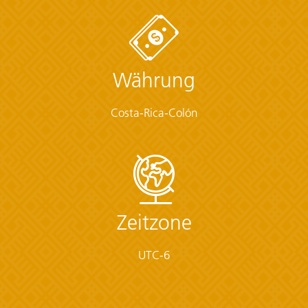
den Nationalpark Manuel Antonio. Alle Transfers
zwischen besuchten Orten sowie zu inbegriffenen
Aktivitäten und zurück
Meal Budget
Währung
Plane USD470-615 für nicht inbegriffene Mahlzeiten ein
Costa-Rica-Colón
Start / Finish
von San José
Transport
Zeitzone
Privatfahrzeug, Minibus, Boot, zu Fuß
Group Size Notes
UTC-6
Max. 16, im Schnitt 12