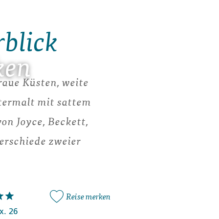
rblick
ken
raue Küsten, weite
termalt mit sattem
on Joyce, Beckett,
erschiede zweier
Reise merken
x. 26