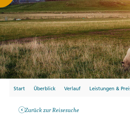
Gutscheine
Messen und Veransta
Notfallteam und
Krisenmanagement
Start
Überblick
Verlauf
Leistungen & Prei
Zurück zur Reisesuche