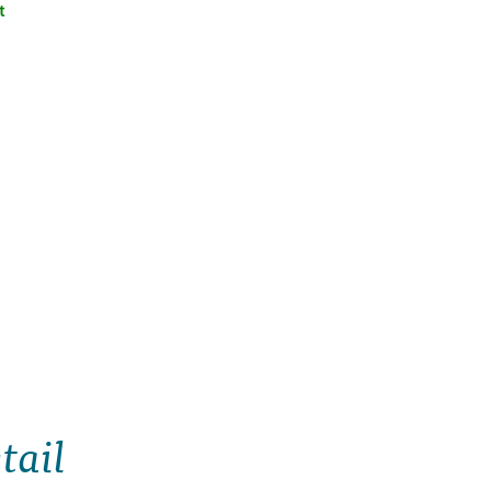
t
tail