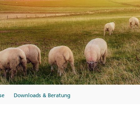
Finnland
Monteneg
ltungen
→
→
→
se
Downloads & Beratung