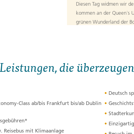
Diesen Tag widmen wir der
kommen an der Queen´s Un
grünen Wunderland der Bot
Highlight Belfasts ist die 
wo uns eine lebendige Kun
Wandmalereien zeugen von
Waterfront Hall war ein V
Leistungen, die überzeuge
wird moderne Politik gema
Titanic-Besucherattraktion
spannende Weise etwas üb
Deutsch sp
Bord bis zur Entdeckung d
conomy-Class ab/bis Frankfurt bis/ab Dublin
Geschichts
3. Tag:
Von B
3
Stadterkun
itsgebühren*
Einzigarti
Der Giant´s Causeway best
w. Reisebus mit Klimaanlage
Besuch im