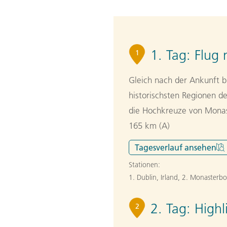
1. Tag:
Flug 
1
Gleich nach der Ankunft bi
historischsten Regionen d
die Hochkreuze von Monast
165 km (A)
Tagesverlauf
ansehen
Stationen:
1. Dublin, Irland
,
2. Monasterboi
2. Tag:
Highl
2