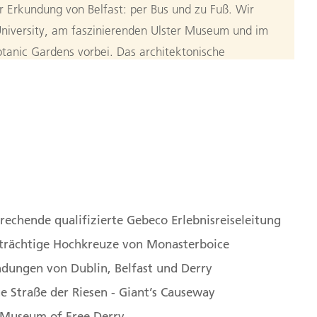
 Erkundung von Belfast: per Bus und zu Fuß. Wir
iversity, am faszinierenden Ulster Museum und im
anic Gardens vorbei. Das architektonische
barocke City Hall. Südlich liegt das Cathedral Quarter,
st- und Restaurant-Szene erwartet. Politische
 vergangenen Konflikt-Zeiten, der Bau der
ersöhnungsprojekt und in den Stormont Buildings
n
cht. Optional vor Ort buchbar: In der größten
 der Welt erfahren Sie auf interaktive und
er den Bau des Schiffes, das damalige Leben an
rechende qualifizierte Gebeco Erlebnisreiseleitung
es Wracks. (F)
trächtige Hochkreuze von Monasterboice
elfast über Derry nach Donegal
dungen von Dublin, Belfast und Derry
ge Straße der Riesen - Giant’s Causeway
eht aus etwa 40.000 Basaltsäulen, die der Legende
 Museum of Free Derry