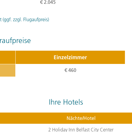
€ 2.045
Die Küste von Donegal ist 
(ggf. zzgl. Flugaufpreis)
wunderbare Sandstrände. 
Spaziergang zum Glenveag
einstmals bedeutenden Ges
aufpreise
schönen Schlossgärten. M
Webern, die den traditione
Einzelzimmer
Schulter schauen. Es geht 
€ 460
Nase! Wir fahren per Mini
höchsten Felsenklippen zä
Tagesverlauf
ansehen
Ihre Hotels
Stationen:
1. County Donegal, Irland
,
2. G
Nächte/Hotel
Donegal, Irland
,
4. County Doneg
2 Holiday Inn Belfast City Center