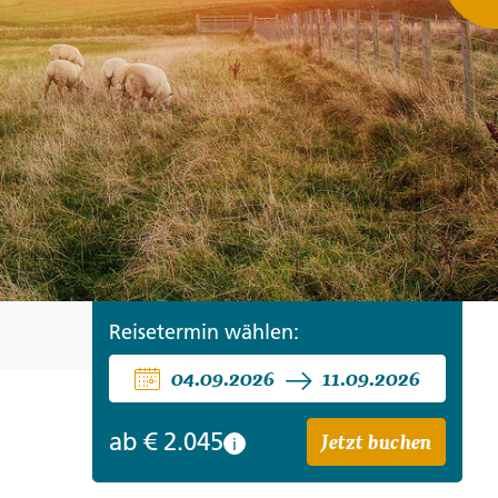
ro
Zypern
Reisefinder öffnen
Beratung
+49 (0) 431 5446-0
Reisefinder öffnen
Beratung
+49 (0) 431 5446-0
Reisefinder öffnen
Beratung
+49 (0) 431 5446-0
Reisetermin wählen:
04.09.2026
11.09.2026
Jetzt buchen
ab
€ 2.045
i