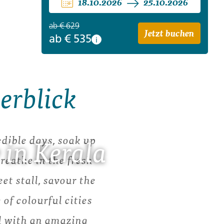
18.10.2026
25.10.2026
ab
€ 629
Jetzt buchen
ab
€ 535
i
erblick
edible days, soak up
 in Kerala
reathe in the fresh
et stall, savour the
 of colourful cities
all with an amazing