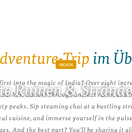
dventure-Trip
im Üb
INDIEN
irst into the magic of India? Over eight incr
lte Ruinen & Strände
beaches, wander through ancient ruins, and b
ty peaks. Sip steaming chai at a bustling stre
cal cuisine, and immerse yourself in the pulse
ges. And the best part? You'll be sharing it 