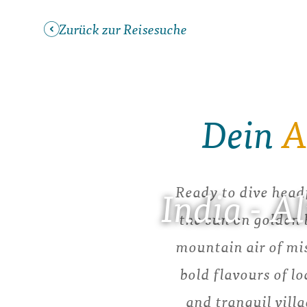
Zurück zur Reisesuche
Dein
A
Ready to dive headf
India - A
the sun on golden 
mountain air of mis
bold flavours of lo
and tranquil villa