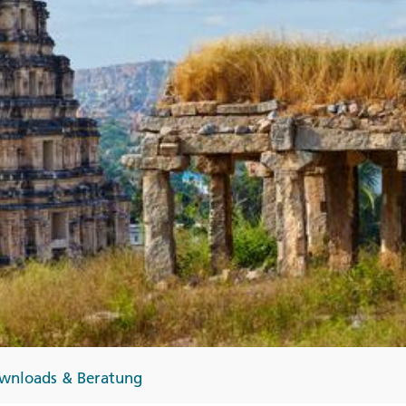
Finnland
Monteneg
ltungen
→
→
→
wnloads & Beratung