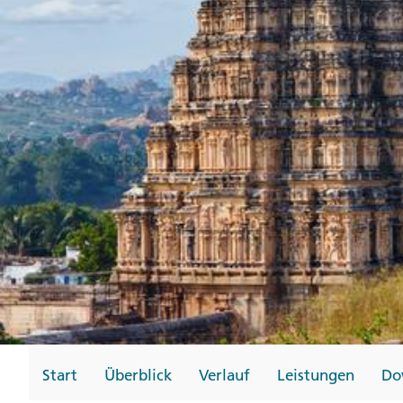
Gutscheine
Messen und Veransta
Notfallteam und
Krisenmanagement
Start
Überblick
Verlauf
Leistungen
Do