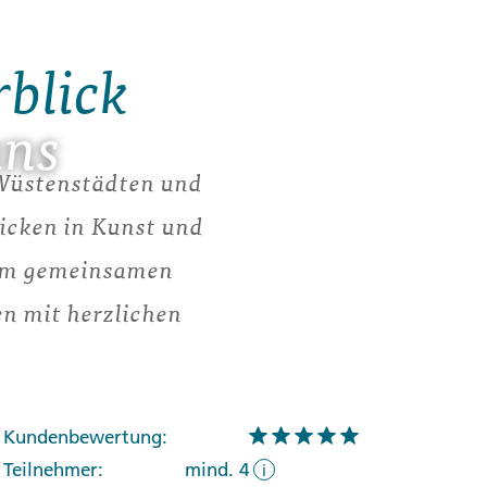
rblick
ans
 Wüstenstädten und
licken in Kunst und
inem gemeinsamen
n mit herzlichen
Kundenbewertung:
Teilnehmer:
mind. 4
i