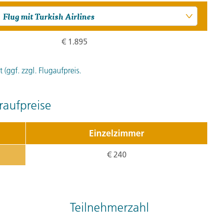
und die sich anschließen
im jüdischen Viertel und e
- der Labi Hauz-Komplex 
€ 1.895
architektonische Komposi
dem sich die Fassaden de
(ggf. zzgl. Flugaufpreis.
lernen wir die Miniaturmal
aufpreise
5. Tag:
Von 
5
Erkunden Sie Buchara heut
Einzelzimmer
sich unserem optionalen A
€ 240
Bakr, die sich fünf Kilome
Anlage besteht aus einem
Jahrhundert und ist umgeb
Jahrhundert. Der Besuch
Teilnehmerzahl
Moschee, der zu den heili