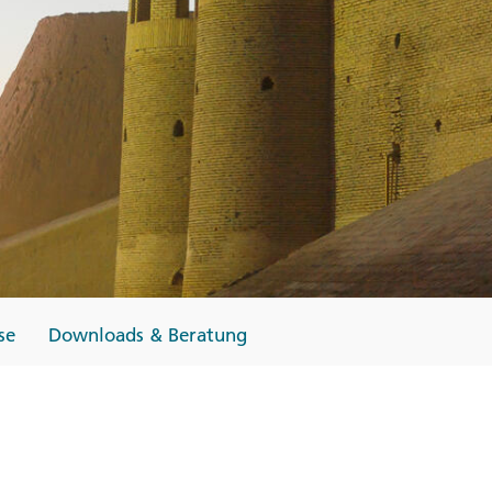
Finnland
Monteneg
ltungen
→
→
→
se
Downloads & Beratung