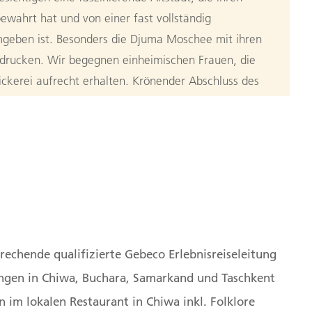
ewahrt hat und von einer fast vollständig
geben ist. Besonders die Djuma Moschee mit ihren
ndrucken. Wir begegnen einheimischen Frauen, die
tickerei aufrecht erhalten. Krönender Abschluss des
es Abendessen im Restaurant Zerafshan, begleitet von
35 km (F, A)
n
Chiwa nach Buchara
rechende qualifizierte Gebeco Erlebnisreiseleitung
n wir mit unserem komfortablen Reisebus nach
ngen in Chiwa, Buchara, Samarkand und Taschkent
iert sich heute als ein einzigartiges authentisches
 im lokalen Restaurant in Chiwa inkl. Folklore