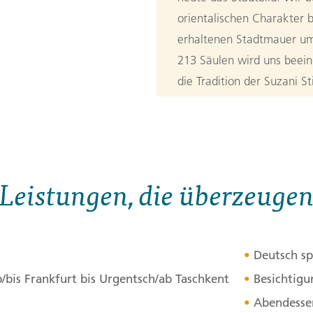
orientalischen Charakter b
erhaltenen Stadtmauer um
213 Säulen wird uns beei
die Tradition der Suzani S
Tages ist ein traditionell
einer Folkloredarbietung. 
Tagesverlauf
ansehen
Stationen:
Leistungen, die überzeuge
1. Urgentsch
,
2. Chiwa
3. Tag:
Von 
3
Deutsch sp
Nach dem Frühstück fahre
b/bis Frankfurt bis Urgentsch/ab Taschkent
Besichtigu
Buchara. Die Stadt präsent
Abendessen