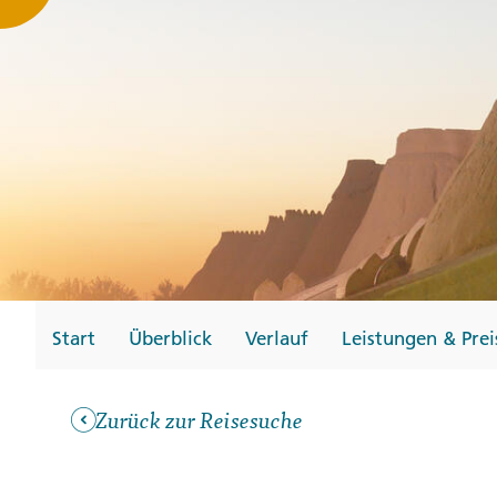
Gutscheine
Messen und Veransta
Notfallteam und
Krisenmanagement
Start
Überblick
Verlauf
Leistungen & Prei
Zurück zur Reisesuche