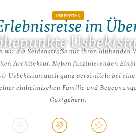
USBEKISTAN
Erlebnisreise im Übe
hepunkte Usbekist
 wir die Seidenstraße mit ihren blühenden
ichen Architektur. Neben faszinierenden Einb
wir Usbekistan auch ganz persönlich: bei e
einer einheimischen Familie und Begegnunge
Gastgebern.