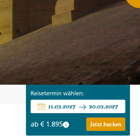
ro
Zypern
Reisefinder öffnen
Beratung
+49 (0) 431 5446-0
Reisefinder öffnen
Beratung
+49 (0) 431 5446-0
Reisefinder öffnen
Beratung
+49 (0) 431 5446-0
Reisetermin wählen:
11.03.2027
20.03.2027
Jetzt buchen
ab
€ 1.895
i