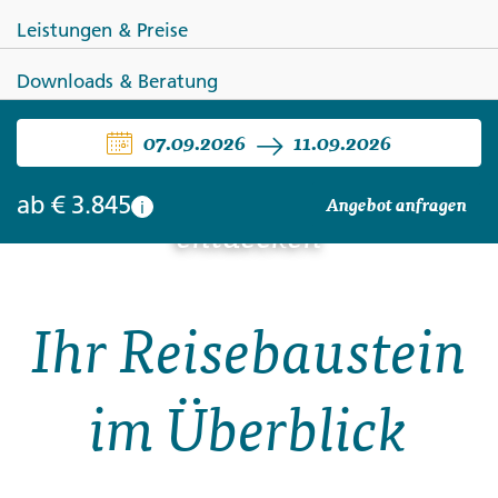
Leistungen & Preise
Downloads & Beratung
ECUADOR
07.09.2026
11.09.2026
Galápagos mit dem Schiff
ab
€ 3.845
Angebot anfragen
i
entdecken
Ihr Reisebaustein
im Überblick