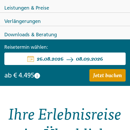
Leistungen & Preise
Verlängerungen
Downloads & Beratung
NAMIBIA
Reisetermin wählen:
Faszination Namibia
26.08.2026
08.09.2026
Jetzt buchen
ab
€ 4.495
i
Ihre Erlebnisreise