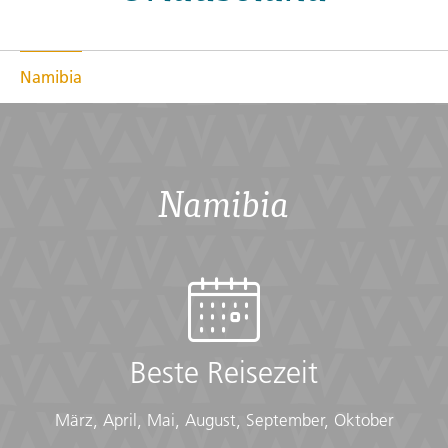
Namibia
Namibia
SIMBABWE
Victoria Falls
Beste Reisezeit
ab
€ 975
Mehr erfahren
exkl. Anreise
März, April, Mai, August, September, Oktober