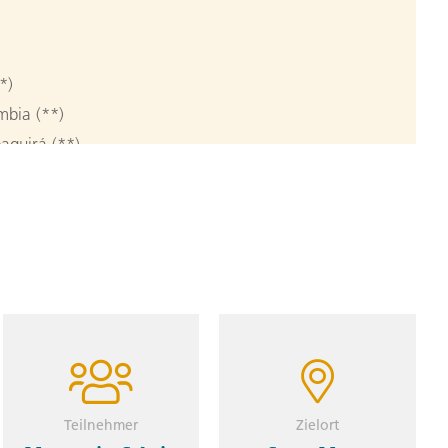
*)
mbia (**)
aquirá (**)
ia
rding a flight to Armenia, in Colombia's coffee
enia in a traditional hacienda. (F)
a
Teilnehmer
Zielort