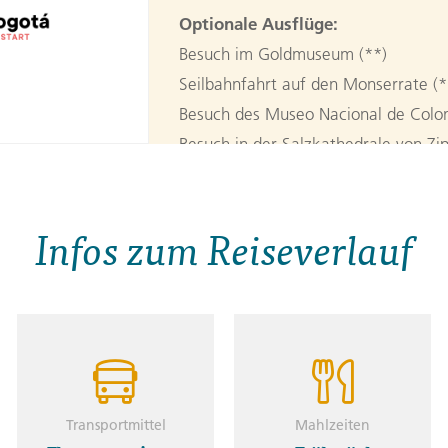
Optionale Ausflüge:
Besuch im Goldmuseum (**)
Seilbahnfahrt auf den Monserrate (*
Besuch des Museo Nacional de Colo
Besuch in der Salzkathedrale von Zip
2. Tag:
Bogotá / Armen
Infos zum Reiseverlauf
Enjoy breakfast in Bogotá before boa
region. Spend two nights outside Arm
Transport:
Bogotá - Armenia
Event:
Aufenthalt auf einer Haciend
Unterkunft:
Hostal Mi Monaco
Transportmittel
Mahlzeiten