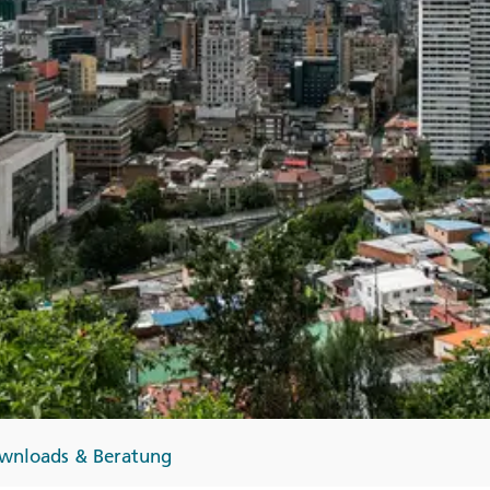
Finnland
Monteneg
ltungen
→
→
→
wnloads & Beratung