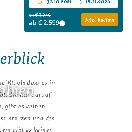
31.10.2026
15.11.2026
ab
€ 3.249
Jetzt buchen
ab
€ 2.599
i
erblick
ißt, als dass es in
mbien
t, die nur darauf
 gibt es keinen
 zu stürzen und die
dem gibt es keinen