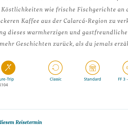
 Köstlichkeiten wie frische Fischgerichte an
eckeren Kaffee aus der Calarcá-Region zu ve
g dieses warmherzigen und gastfreundlichen
ehr Geschichten zurück, als du jemals erzä
re-Trip
Classic
Standard
FF 3 
X104
diesem Reisetermin