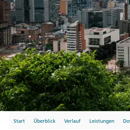
Gutscheine
Messen und Veransta
Notfallteam und
Krisenmanagement
Start
Überblick
Verlauf
Leistungen
Do