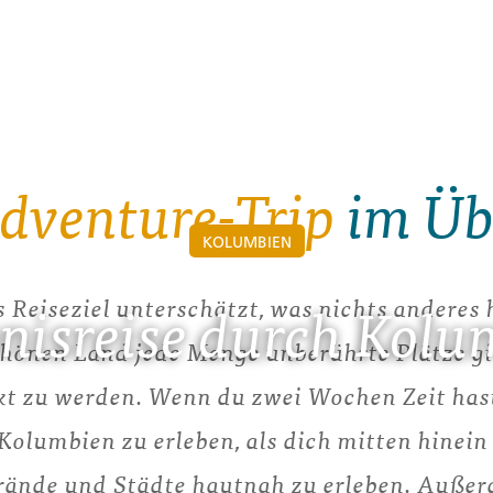
dventure-Trip
im Üb
KOLUMBIEN
 Reiseziel unterschätzt, was nichts anderes he
bnisreise durch Kolu
önen Land jede Menge unberührte Plätze gib
kt zu werden. Wenn du zwei Wochen Zeit hast,
olumbien zu erleben, als dich mitten hinein
rände und Städte hautnah zu erleben. Außer