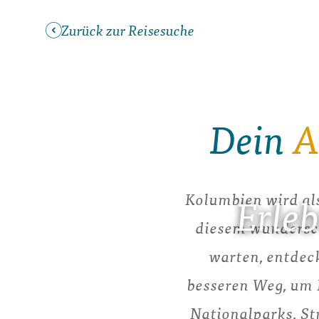
Zurück zur Reisesuche
Dein
A
Kolumbien wird als
Erle
diesem wundersch
warten, entdec
besseren Weg, um K
Nationalparks, St