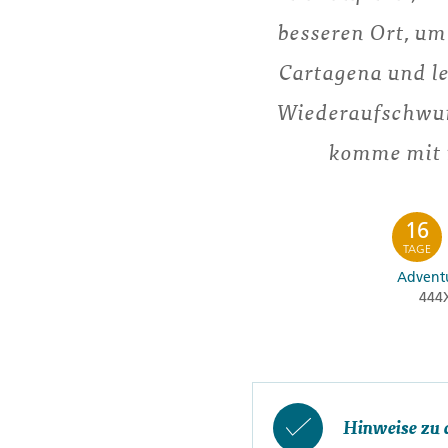
besseren Ort, um
Cartagena und l
Wiederaufschwun
komme mit m
16
TAGE
Adventu
444
Hinweise zu 