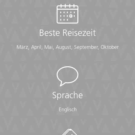
Victoria Falls und Chobe-
Nationalpark
Beste Reisezeit
ab
€ 4.295
Mehr erfahren
exkl. Anreise
März, April, Mai, August, September, Oktober
Sprache
Englisch