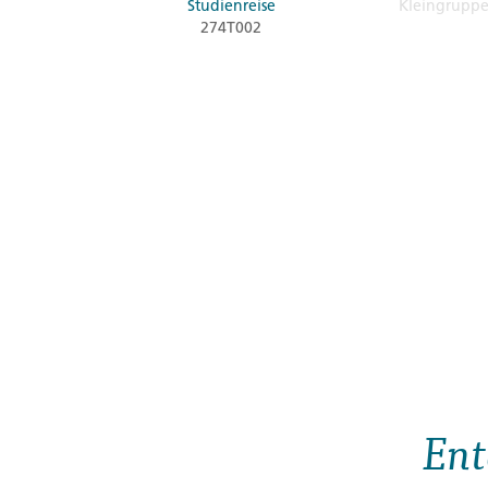
Studienreise
Kleingrupp
274T002
Ent