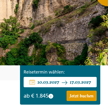
ro
Zypern
Reisefinder öffnen
Beratung
+49 (0) 431 5446-0
Reisefinder öffnen
Beratung
+49 (0) 431 5446-0
Reisefinder öffnen
Beratung
+49 (0) 431 5446-0
Reisetermin wählen:
10.03.2027
17.03.2027
Jetzt buchen
ab
€ 1.845
i