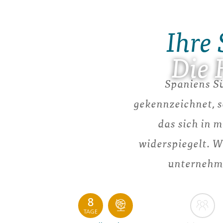
Ihre 
Die 
Spaniens Sü
gekennzeichnet, s
das sich in 
widerspiegelt. W
unternehme
8
TAGE