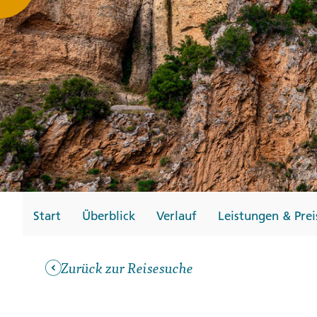
Gutscheine
Messen und Veransta
Notfallteam und
Krisenmanagement
Start
Überblick
Verlauf
Leistungen & Prei
Zurück zur Reisesuche