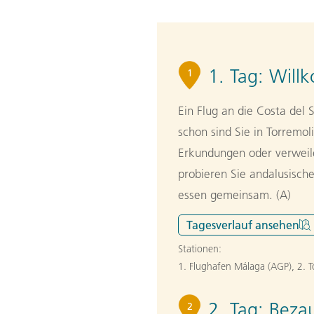
1. Tag:
Will
1
Ein Flug an die Costa del
schon sind Sie in Torremo
Erkundungen oder verweil
probieren Sie andalusisch
essen gemeinsam. (A)
Tagesverlauf
ansehen
Stationen:
1. Flughafen Málaga (AGP)
,
2. 
2. Tag:
Beza
2