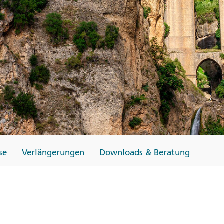
Finnland
Monteneg
ltungen
→
→
→
se
Verlängerungen
Downloads & Beratung