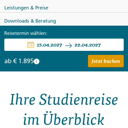
Leistungen & Preise
Downloads & Beratung
SPANIEN
Reisetermin wählen:
15.04.2027
22.04.2027
Baskenland ─ Schönheiten des
Nordens
Jetzt buchen
ab
€ 1.895
i
Ihre Studienreise
im Überblick