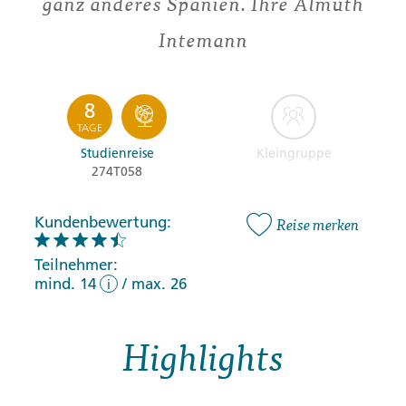
ganz anderes Spanien. Ihre Almuth
Intemann
8
TAGE
Studienreise
Kleingruppe
274T058
Kundenbewertung:
Reise merken
Teilnehmer:
mind. 14
/
max. 26
i
Highlights