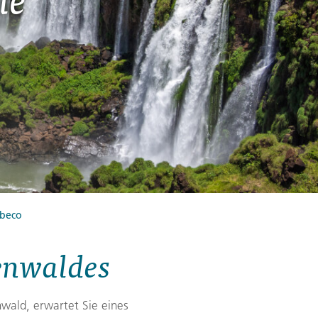
Zypern
Reisefinder öffnen
Beratung
+49 (0) 431 5446-0
Reisefinder öffnen
Beratung
+49 (0) 431 5446-0
Reisefinder öffnen
Beratung
+49 (0) 431 5446-0
ebeco
enwaldes
wald, erwartet Sie eines