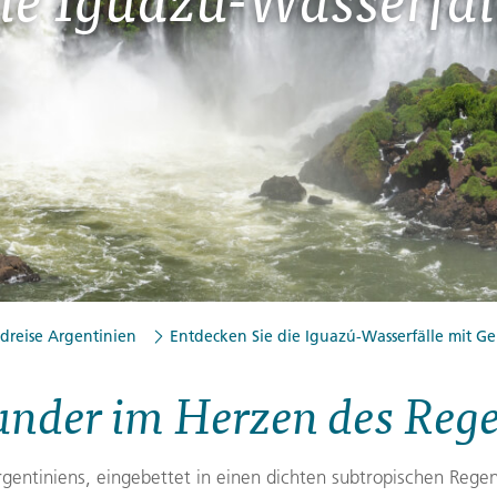
Finnland
Montenegro
ngen
→
→
→
dreise Argentinien
Entdecken Sie die Iguazú-Wasserfälle mit G
nder im Herzen des Reg
gentiniens, eingebettet in einen dichten subtropischen Regen