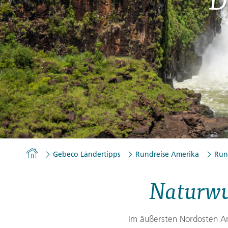
Gutscheine
Messen und Veranstaltu
Notfallteam und
Krisenmanagement
Homepage
Gebeco Ländertipps
Rundreise Amerika
Run
Naturwu
Im äußersten Nordosten Ar