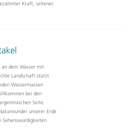
ezähmter Kraft, seltener
takel
or, an dem Wasser mit
ichte Landschaft stürzt
lenden Wassermassen
 Willkommen bei den
argentinischen Seite.
 Naturwunder unserer Erde
n Sehenswürdigkeiten