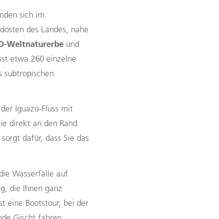
nden sich im
dosten des Landes, nahe
-Weltnaturerbe
und
sst etwa 260 einzelne
es subtropischen
 der Iguazú-Fluss mit
Sie direkt an den Rand
sorgt dafür, dass Sie das
die Wasserfälle auf
, die Ihnen ganz
t eine Bootstour, bei der
nde Gischt fahren.