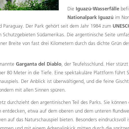
Iguazú-Wasserfälle
Die
befi
Nationalpark Iguazú
im Nor
UNESCO
nd Paraguay. Der Park gehört seit dem Jahr 1984 zum
en Schutzgebieten Südamerikas. Die argentinische Seite umfa
einer Breite von fast drei Kilometern durch das dichte Grün d
Garganta del Diablo
genannte
, der Teufelsschlund. Hier stürzt
r 80 Meter in die Tiefe. Eine spektakuläre Plattform führt 
auspiels. Der Anblick ist überwältigend, und die feine Gischt 
sondern mit allen Sinnen spüren.
z durchzieht den argentinischen Teil des Parks. Sie können 
 entdecken, etwa auf dem oberen und dem unteren Rundweg
ven auf das Naturschauspiel bieten. Besonders eindrucksvoll is
ommen und mit einem Adrenalinkick mitten durch die spritze