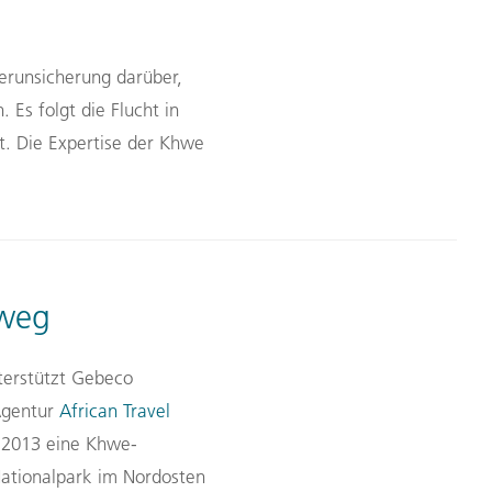
erunsicherung darüber,
n.
Es folgt d
ie Flucht in
t. Die Expertise der Khwe
sweg
erstützt
Geb
e
co
gentur
African Travel
 2013
eine
Khwe-
ationalpark
im Nordosten