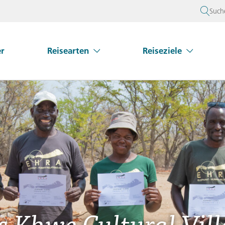
Such
er
Reisearten
Reiseziele
Untermenü Reisearten überspringen
Untermenü Reiseziel
isearten
Europa
Rund um Ihre Reise
Über Gebeco
dienreisen
Bestpreis Reisen
Albanien
Gebeco – FAQ
Unternehmensphilosophie
Georgien
n über
Armenien
Verlängern Sie Ihre Reise
Gebeco auf einen Blick
Griechenland
ebnisreisen
Themenjahr 2025
Aserbaidschan
Reiseunterlagen
Auszeichnungen und Mitgliedschaften
Großbritanni
ingruppenreisen
Themenjahr 2026
Baltikum
Versicherungen
Irland
ivreisen
Privatreisen
Belgien
Visa-Service
Island
Bosnien und Herzegowina
Italien
Bulgarien
Kosovo
beco
→
Beratung
+49
 Khwe Cultural Vil
Dänemark
Kroatien
Frankreich
Malta