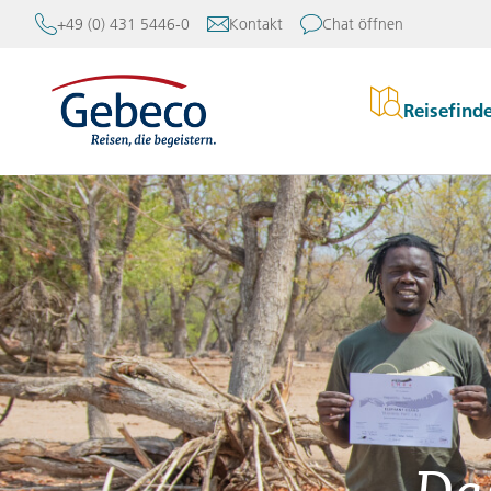
+49 (0) 431 5446-0
Kontakt
Chat öffnen
Reisefind
Re
Europa
Kataloge
Über Gebeco
Afrika und Orient
Rund um Ihre Reise
Gebeco erleben
Stu
Asien
Anreise
Erfahrung und Meinunge
Gebeco
Erl
Amerika
Mein Gebeco
Reiseleitung
Kle
Australien und Pazifik
Kontakt
Blog
Akt
Newsletter
Nachhaltigkeit
Reisebüro-Finder
Mehr Flexibilität mit Ge
Reiseforum
Das
Karriere