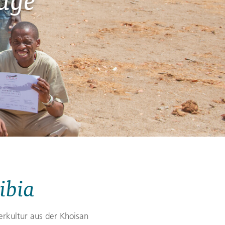
Zypern
Reisefinder öffnen
Beratung
+49 (0) 431 5446-0
Reisefinder öffnen
Beratung
+49 (0) 431 5446-0
Reisefinder öffnen
Beratung
+49 (0) 431 5446-0
ibia
rkultur aus der Khoisan