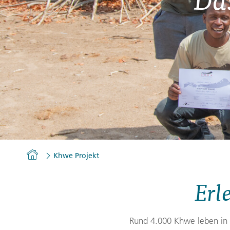
Gutscheine
Messen und Veranstaltu
Notfallteam und
Krisenmanagement
Homepage
Khwe Projekt
Erl
Rund
4
.000 Khwe leben i
n