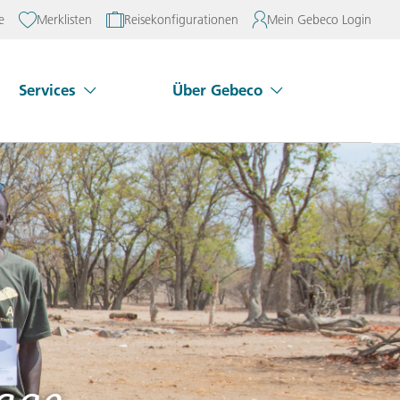
e
Merklisten
Reisekonfigurationen
Mein Gebeco Login
Services
Über Gebeco
e überspringen
Untermenü Services überspringen
Alle 11 ansehen
→
Alle 30 ansehen
Alle 9 ansehen
Alle 3 ansehen
→
→
→
Städtereisen
Länderinformationen
Nordmazedonien
Reiseliteratur
Norwegen
Adventure-Trips
en
Reisebewertung
Polen
Sondergruppen
Aktuelle Reisehinweise
Portugal
Rumänien
Schweden
Slowenien
Reisefinder öffnen
 (0) 431 5446-0
lage
Spanien
Türkei