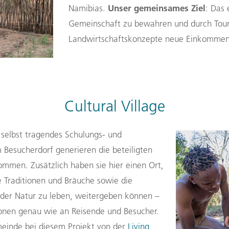
Unser
gemeinsames
Ziel
Namibias
.
:
D
as 
Gemeinschaft
zu
bewahren
und
durch Tou
Landwirtschaft
skonzepte
neue Einkommen
Cultural Village
 s
elbst tragende
s
Schulungs- und
 Besucherdorf generieren
die
beteiligten
ommen
.
Zusätzlich haben sie hier einen Ort,
e Traditionen und Bräuche sowie die
t der Natur zu leben, weitergeben können –
onen genau wie an Reisende und Besucher.
einde bei diesem Projekt
von der
Living