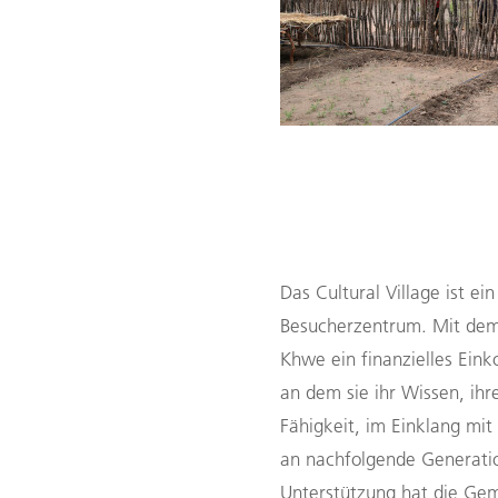
Das Cultural Village ist e
in
Besucherzentrum.
M
it
dem
Khwe
ein
finanzielles
Eink
an dem sie ihr Wissen, ihr
Fähigkeit, im Einklang mi
an nachfolgende Generati
Unterstützung hat
die Gem