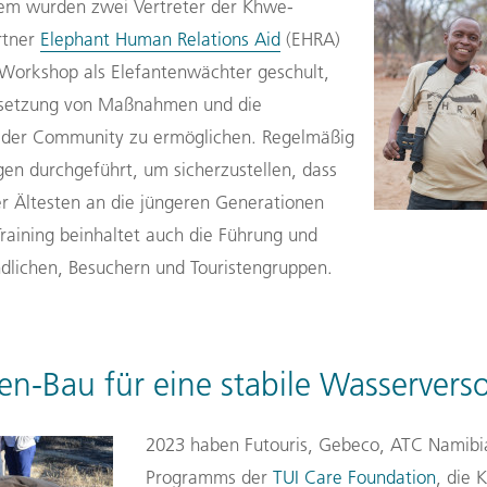
em wurden z
wei Vertreter der Khwe-
rtner
Elephant Human Relations Aid
(EHRA)
r-Workshop als Elefantenwächter geschult,
msetzung von Maßnahmen und die
 der Community zu ermöglichen.
Regelmäßig
en durchgeführt, um sicherzustellen, dass
er Ältesten an die jüngeren Generationen
raining beinhaltet auch die Führung und
ndlichen, Besuchern und Touristengruppen.
n-Bau für eine stabile Wasserver
2023 haben Futouris, Gebeco,
ATC Namib
Programms der
TUI Care Foundation
,
die 