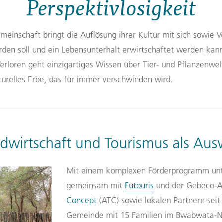
Perspektivlosigkeit
emeinschaft
bringt die Auflösung
ihrer
Kultur mit sich sowie V
rden soll
und ein Lebensunterhalt erwirtschaftet werden kan
erloren geht einzigartiges Wissen über Tier- und Pflanzenwel
lturelles Erbe, das für immer verschwinden wird.
dwirtschaft und Tourismus als Au
Mit einem
komplexe
n
Förder
programm unt
gemeinsam mit
Futouris
und
der
Gebeco-A
Concept
(ATC)
sowie lokalen Partnern
seit
Gemeinde
mit 15 Familien
im Bwabwata-N