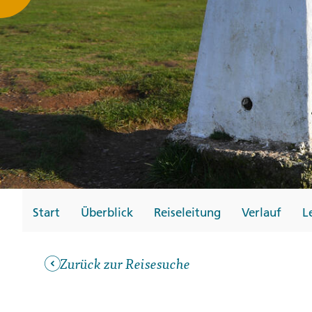
Gutscheine
Messen und Veransta
Notfallteam und
Krisenmanagement
Start
Überblick
Reiseleitung
Verlauf
L
Zurück zur Reisesuche