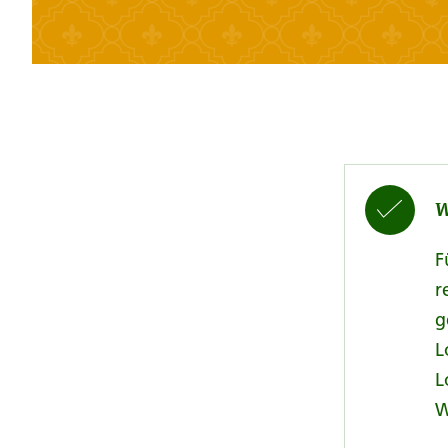
W
F
r
g
L
L
W