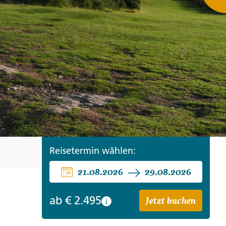
ro
Zypern
Reisefinder öffnen
Beratung
+49 (0) 431 5446-0
Reisefinder öffnen
Beratung
+49 (0) 431 5446-0
Reisefinder öffnen
Beratung
+49 (0) 431 5446-0
Reisetermin wählen:
21.08.2026
29.08.2026
Jetzt buchen
ab
€ 2.495
i