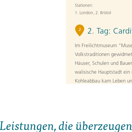
Stationen:
1. London
,
2. Bristol
2. Tag:
Cardi
2
Im Freilichtmuseum "Muse
Volkstraditionen gewidmet
Häuser, Schulen und Bauer
walisische Hauptstadt ein
Kohleabbau kam Leben und
Besucher als überschauba
einer Stadtrundfahrt erku
Zentrum der Metropole. 1
Tagesverlauf
ansehen
Leistungen, die überzeuge
Stationen: