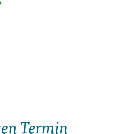
t
esen Termin