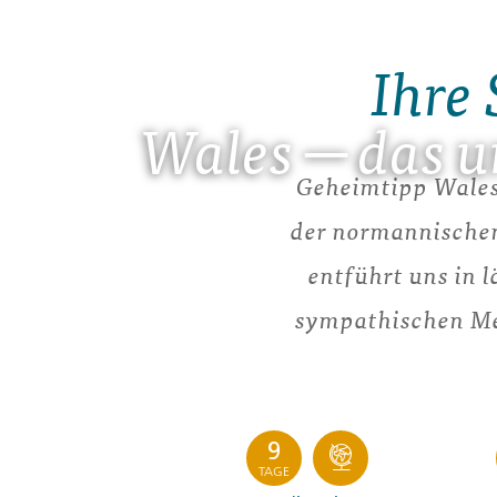
Ihre 
Wales ─ das u
Geheimtipp Wales:
der normannischen
entführt uns in 
sympathischen Men
9
TAGE