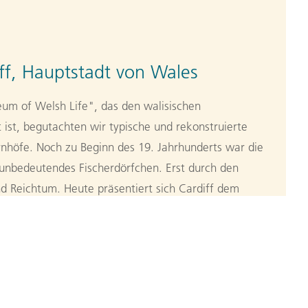
ff, Hauptstadt von Wales
um of Welsh Life", das den walisischen
 ist, begutachten wir typische und rekonstruierte
nhöfe. Noch zu Beginn des 19. Jahrhunderts war die
 unbedeutendes Fischerdörfchen. Erst durch den
 Reichtum. Heute präsentiert sich Cardiff dem
res Schatzkästchen urbaner Schönheit. Während
nden wir dann den Hafen und das Cardiff Castle im
37 km (F, A)
n