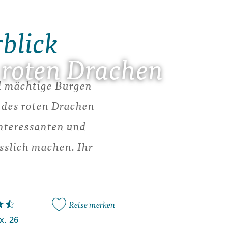
rblick
 roten Drachen
nd mächtige Burgen
 des roten Drachen
interessanten und
sslich machen. Ihr
Reise merken
x. 26