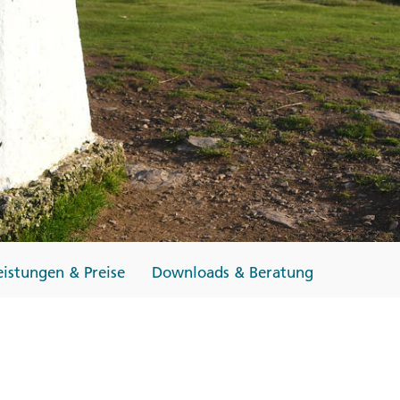
Finnland
Monteneg
ltungen
→
→
→
eistungen & Preise
Downloads & Beratung