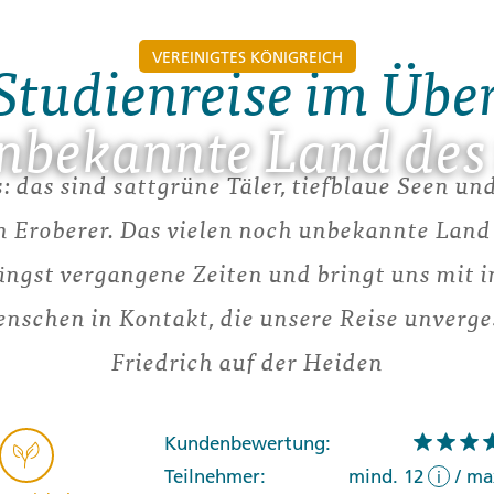
VEREINIGTES KÖNIGREICH
Studienreise im Übe
nbekannte Land des
 das sind sattgrüne Täler, tiefblaue Seen u
 Eroberer. Das vielen noch unbekannte Land
längst vergangene Zeiten und bringt uns mit 
schen in Kontakt, die unsere Reise unverge
Friedrich auf der Heiden
Kundenbewertung:
Teilnehmer:
mind. 12
/
ma
i