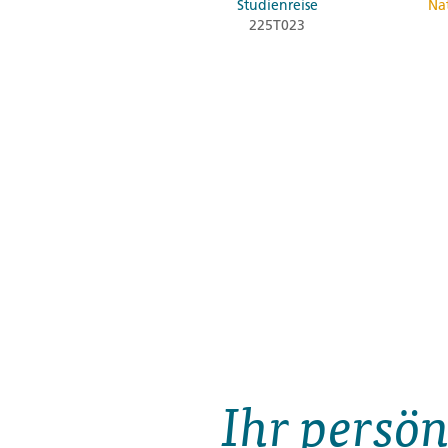
Studienreise
Na
225T023
Ihr persön