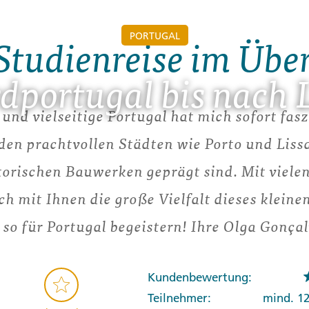
PORTUGAL
Studienreise im Übe
dportugal bis nach 
nd vielseitige Portugal hat mich sofort faszi
 den prachtvollen Städten wie Porto und Liss
torischen Bauwerken geprägt sind. Mit viele
h mit Ihnen die große Vielfalt dieses klein
 so für Portugal begeistern! Ihre Olga Gonça
Kundenbewertung:
Teilnehmer:
mind. 1