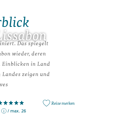
rblick
Lissabon
niert. Das spiegelt
abon wieder, deren
n Einblicken in Land
en Landes zeigen und
lves
Reise merken
2
/
max. 26
i