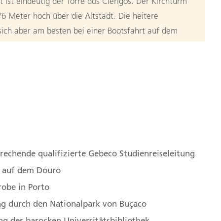
ist eindeutig der Torre dos Clérigos. Der Kirchturm
76 Meter hoch über die Altstadt. Die heitere
sich aber am besten bei einer Bootsfahrt auf dem
 nebenbei herrliche Blicke über die Stadt bietet.
s besichtigen wir den Bahnhof Porto São Bento und
chte Portugals, die uns auf den blau-weißen Kacheln
e Porto ohne seinen Wein? In Vila Nova de Gaia
n
s Portweins ab ─ Kostprobe inklusive! (F)
rães: die Wiege Portugals
rechende qualifizierte Gebeco Studienreiseleitung
u Spanien und tief in die Geschichte und Frömmigkeit
t auf dem Douro
erster Ausflug in das grüne Umland Portos. Der
obe in Porto
lo geht auf eine griechische Gründung zurück und
g durch den Nationalpark von Buçaco
r schönsten mittelalterlichen Plätze Portugals, der
raga schmückt sich mit der Wallfahrtskirche Bom
ng der barocken Universitätsbibliothek