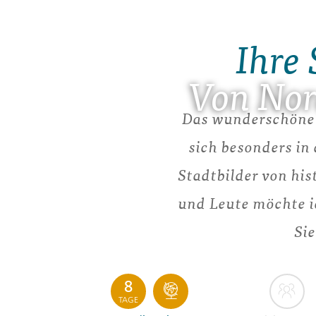
Ihre 
Von Nor
Das wunderschöne u
sich besonders in
Stadtbilder von his
und Leute möchte ic
Sie
8
TAGE