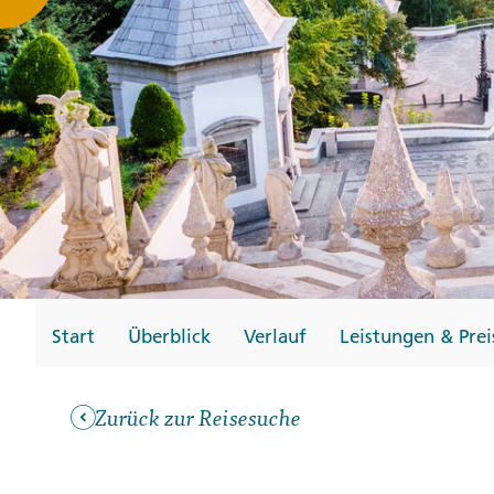
Gutscheine
Messen und Veransta
Notfallteam und
Krisenmanagement
Start
Überblick
Verlauf
Leistungen & Prei
Zurück zur Reisesuche