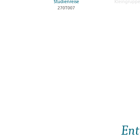
Studienreise
Kleingrupp
270T007
Ent