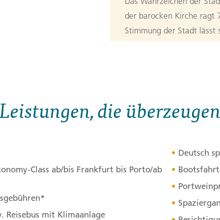
Das Wahrzeichen der Stadt 
der barocken Kirche ragt 
Stimmung der Stadt lässt 
Douro spüren, die uns ganz
Während unseres Rundgang
tauchen ein in die Geschi
erzählt wird. Und was wär
Leistungen, die überzeuge
tauchen wir in die Welt de
3. Tag:
Guima
3
Deutsch sp
Bis kurz vor die Grenze z
conomy-Class ab/bis Frankfurt bis Porto/ab
Bootsfahr
des Landes führt uns ein 
Portweinpr
Fischerort Viana do Caste
itsgebühren*
Spaziergan
schmückt sich mit einem de
w. Reisebus mit Klimaanlage
Praça da República. Und B
Besichtigu