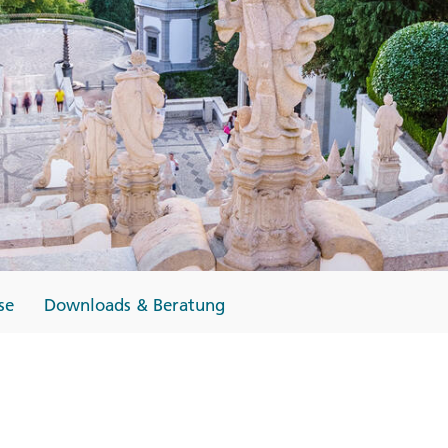
Finnland
Monteneg
ltungen
→
→
→
se
Downloads & Beratung