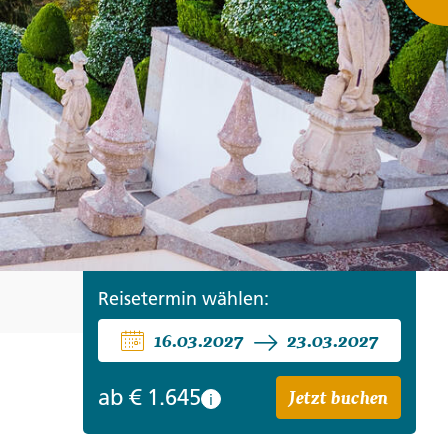
ro
Zypern
Reisefinder öffnen
Beratung
+49 (0) 431 5446-0
Reisefinder öffnen
Beratung
+49 (0) 431 5446-0
Reisefinder öffnen
Beratung
+49 (0) 431 5446-0
Reisetermin wählen:
16.03.2027
23.03.2027
Jetzt buchen
ab
€ 1.645
i