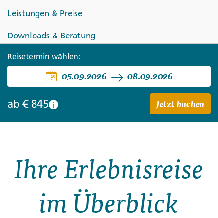
Leistungen & Preise
Downloads & Beratung
PORTUGAL
Reisetermin wählen:
05.09.2026
08.09.2026
Lissabon ─ Weiße Stadt am
Tejo
Jetzt buchen
ab
€ 845
i
Ihre Erlebnisreise
im Überblick