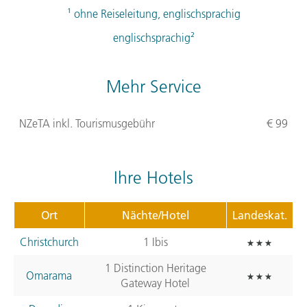
¹ ohne Reiseleitung, englischsprachig
englischsprachig²
Mehr Service
NZeTA inkl. Tourismusgebühr
€ 99
Ihre Hotels
Ort
Nächte/Hotel
Landeskat.
Christchurch
1 Ibis
1 Distinction Heritage
Omarama
Gateway Hotel