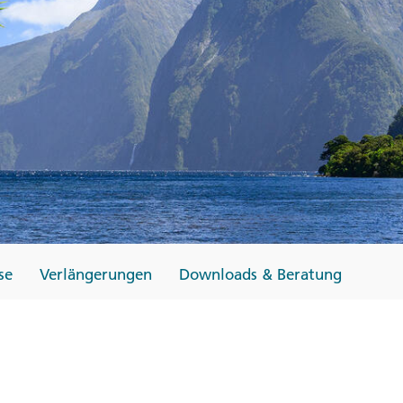
Finnland
Monteneg
ltungen
→
→
→
se
Verlängerungen
Downloads & Beratung