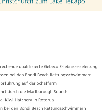
Christchurch zum Lake Tekapo
Am Lake Tekapo legen wir einen obligatorischen
chen Kapelle "Church of the Good Shepherd" ein.
 einem Spaziergang an diesem herrlichen
A)
n
 Lake Tekapo, Canterbury 7999, Neuseeland
rechende qualifizierte Gebeco Erlebnisreiseleitung
Lake Tekapo nach Dunedin
essen bei den Bondi Beach Rettungsschwimmern
orführung auf der Schaffarm
kaki bietet sich uns bei gutem Wetter ein
ahrt durch die Marlborough Sounds
den Mt. Cook, den höchsten Berg Neuseelands. Wir
al Kiwi Hatchery in Rotorua
eraki, wo riesige Felskugeln am Strand liegen. Bei
en bei den Bondi Beach Rettungsschwimmern
ago-Halbinsel beobachten wir seltene