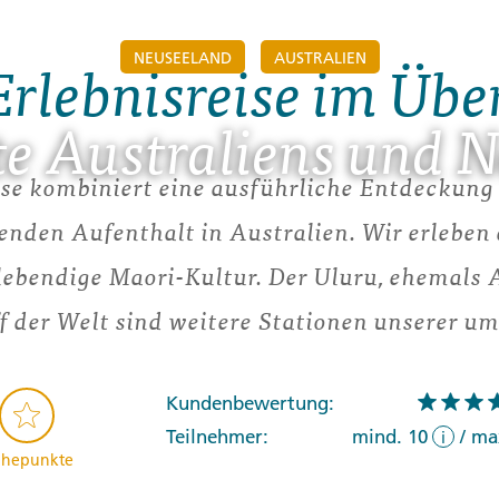
NEUSEELAND
AUSTRALIEN
Erlebnisreise im Übe
e Australiens und N
ise kombiniert eine ausführliche Entdeckun
enden Aufenthalt in Australien. Wir erlebe
lebendige Maori-Kultur. Der Uluru, ehemals 
f der Welt sind weitere Stationen unserer u
Kundenbewertung:
Teilnehmer:
mind. 10
/
ma
i
hepunkte