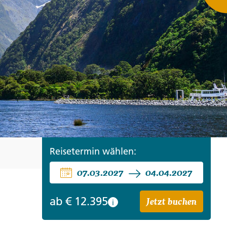
ro
Zypern
Reisefinder öffnen
Beratung
+49 (0) 431 5446-0
Reisefinder öffnen
Beratung
+49 (0) 431 5446-0
Reisefinder öffnen
Beratung
+49 (0) 431 5446-0
Reisetermin wählen:
07.03.2027
04.04.2027
Jetzt buchen
ab
€ 12.395
i