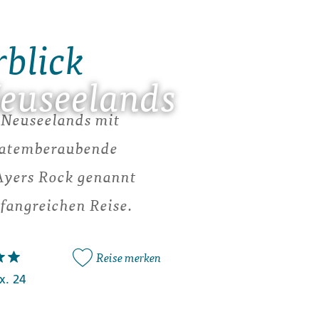
rblick
euseelands
g Neuseelands mit
n atemberaubende
Ayers Rock genannt
mfangreichen Reise.
Reise merken
x. 24