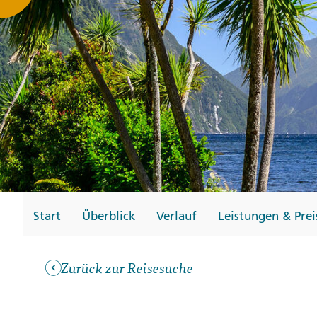
Gutscheine
Messen und Veransta
Notfallteam und
Krisenmanagement
Start
Überblick
Verlauf
Leistungen & Prei
Zurück zur Reisesuche