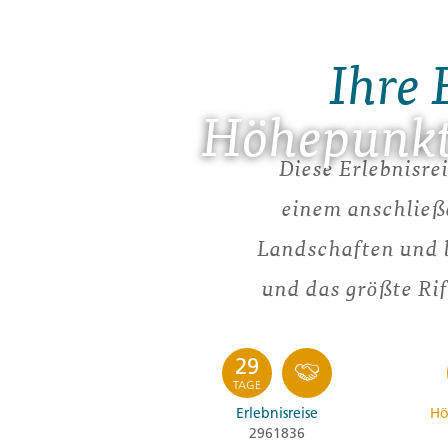
Ihre 
Höhepunkt
Diese Erlebnisre
einem anschließ
Landschaften und 
und das größte Rif
29
TAGE
Erlebnisreise
Hö
2961836