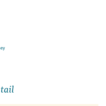
ney
tail