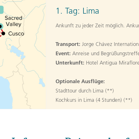
1. Tag:
Lima
Ankunft zu jeder Zeit möglich. Ankun
Transport:
Jorge Chávez Internationa
Event:
Anreise und Begrüßungstreffe
Unterkunft:
Hotel Antigua Miraflor
Optionale Ausflüge:
Stadttour durch Lima (**)
Kochkurs in Lima (4 Stunden) (**)
2. Tag:
Lima / Urubam
Board an early flight to Cusco, once 