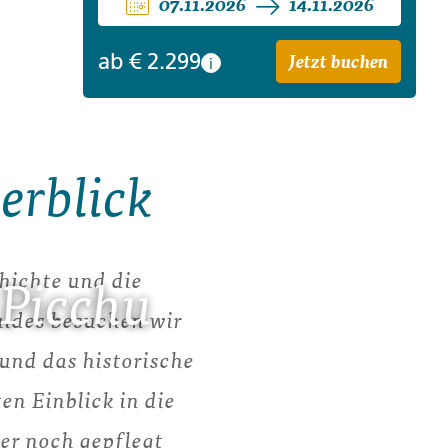
07.11.2026
14.11.2026
Jetzt buchen
ab
€ 2.299
i
erblick
hichte und die
 Picchu
uides besuchen wir
nd das historische
en Einblick in die
er noch gepflegt