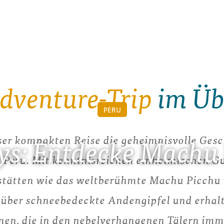
dventure-Trip
im Üb
PERU
eser kompakten Reise die geheimnisvolle Gesc
ys: Entdecke Machu
 Peru. Mit kenntnisreichen einheimischen G
ätten wie das weltberühmte Machu Picchu u
 über schneebedeckte Andengipfel und erhalt
onen, die in den nebelverhangenen Tälern imm