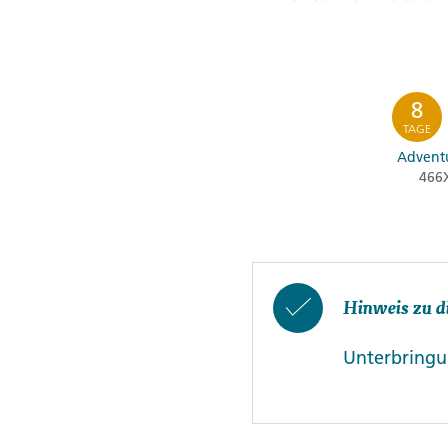
8
TAGE
Adventu
466
Hinweis zu d
Unterbringun