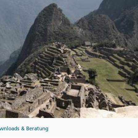
Finnland
Monteneg
ltungen
→
→
→
wnloads & Beratung