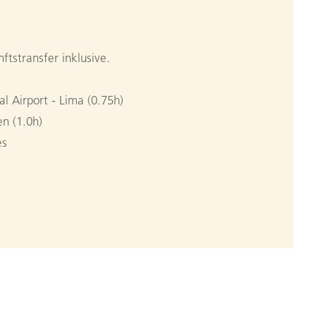
ftstransfer inklusive.
l Airport - Lima (0.75h)
n (1.0h)
es
ba
the capital of the Inca empire, then drive to