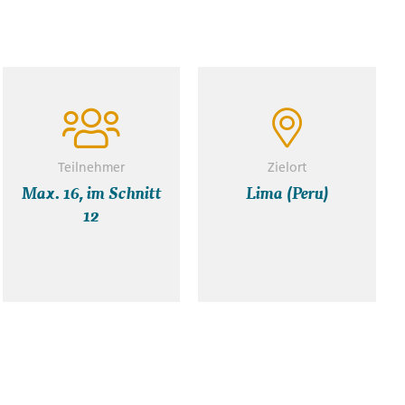
Valley. Explore the terraced salt pans of Maras,
ion since pre-Inca times, and tour the Inca site of
ultural laboratory where priests would test soils
f local specialities, prepared by chefs in this region
Teilnehmer
Zielort
Max. 16, im Schnitt
Lima (Peru)
12
uinen von Moray
lzpfannen von Las Salineras
bendessen
a