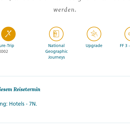
werden.
re-Trip
National
Upgrade
FF 3 
X002
Geographic
Journeys
iesem Reisetermin
g: Hotels - 7N.