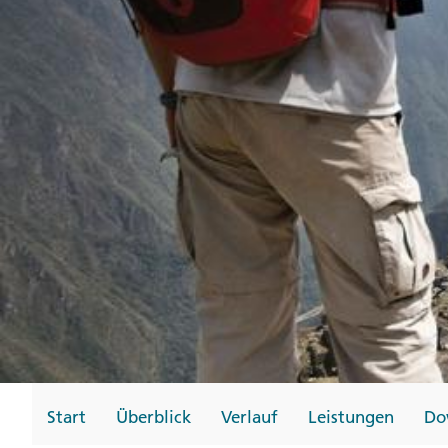
Gutscheine
Messen und Veransta
Notfallteam und
Krisenmanagement
Start
Überblick
Verlauf
Leistungen
Do