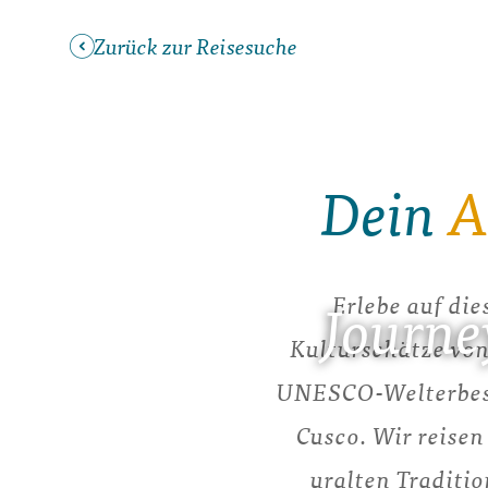
Zurück zur Reisesuche
Dein
A
Erlebe auf di
Journe
Kulturschätze von
UNESCO-Welterbest
Cusco. Wir reisen
uralten Traditi