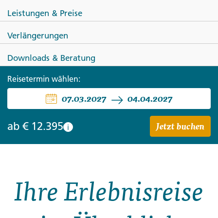
Leistungen & Preise
Verlängerungen
NEUSEELAND
AUSTRALIEN
Downloads & Beratung
Höhepunkte Australiens und
Reisetermin wählen:
07.03.2027
04.04.2027
Neuseelands
Jetzt buchen
ab
€ 12.395
i
Ihre Erlebnisreise