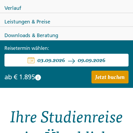
Verlauf
Leistungen & Preise
Downloads & Beratung
VEREINIGTES KÖNIGREICH
Reisetermin wählen:
Die Höhepunkte Südenglands
03.09.2026
09.09.2026
Jetzt buchen
ab
€ 1.895
i
Ihre Studienreise