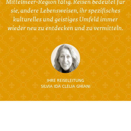
Mittelmeer-Region tätig. Reisen bedeutet für
sie, andere Lebensweisen, ihr spezifisches
kulturelles und geistiges Umfeld immer
wieder neu zu entdecken und zu vermitteln.
IHRE REISELEITUNG
SILVIA IDA CLELIA GHIANI