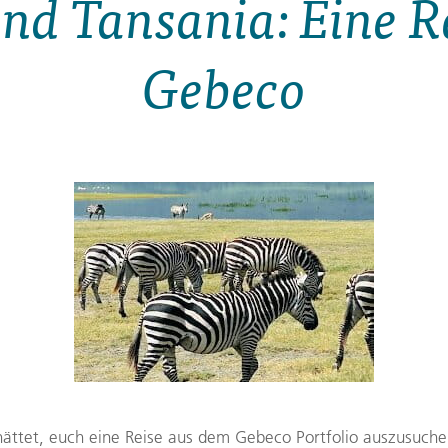
nd Tansania: Eine R
Finnland
Montenegro
ngen
→
Gebeco
→
→
hättet, euch eine Reise aus dem Gebeco Portfolio auszusuche