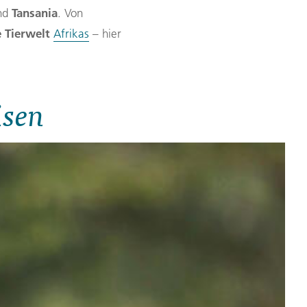
Tansania
nd
. Von
e Tierwelt
Afrikas
– hier
isen