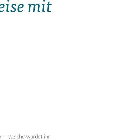
eise mit
Zypern
Reisefinder öffnen
Beratung
+49 (0) 431 5446-0
Reisefinder öffnen
Beratung
+49 (0) 431 5446-0
Reisefinder öffnen
Beratung
+49 (0) 431 5446-0
n – welche würdet ihr