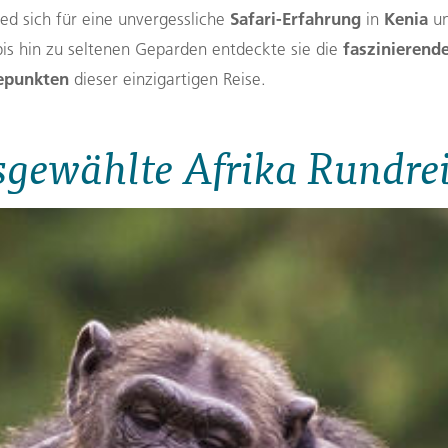
Safari-Erfahrung
Kenia
d sich für eine unvergessliche
in
u
faszinierend
bis hin zu seltenen Geparden entdeckte sie die
epunkten
dieser einzigartigen Reise.
gewählte Afrika Rundre