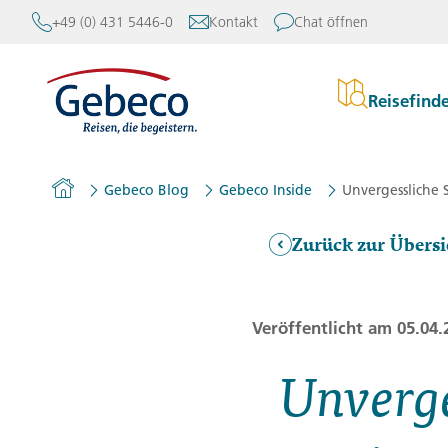
+49 (0) 431 5446-0
Kontakt
Chat öffnen
Reisefind
Re
Europa
Kataloge
Über Gebeco
Home
Gebeco Blog
Gebeco Inside
Unvergessliche 
Afrika und Orient
Rund um Ihre Reise
Gebeco erleben
Stu
Asien
Anreise
Erfahrung und Meinunge
Zurück zur Übersi
Gebeco
Erl
Amerika
Mein Gebeco
Reiseleitung
Kle
Australien und Pazifik
Kontakt
Blog
Veröffentlicht am 05.04.
Akt
Newsletter
Nachhaltigkeit
Unverge
Reisebüro-Finder
Mehr Flexibilität mit Ge
Reiseforum
Karriere