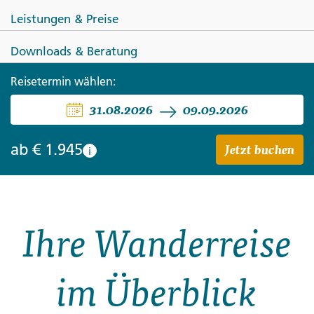
Leistungen & Preise
Downloads & Beratung
Reisetermin wählen:
LITAUEN
ESTLAND
LETTLAND
31.08.2026
09.09.2026
Wandern im Baltikum
Jetzt buchen
ab
€ 1.945
i
Ihre Wanderreise
im Überblick