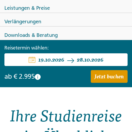
Leistungen & Preise
Verlängerungen
Downloads & Beratung
OMAN
Reisetermin wählen:
Omanische Impressionen
19.10.2026
28.10.2026
Jetzt buchen
ab
€ 2.995
i
Ihre Studienreise