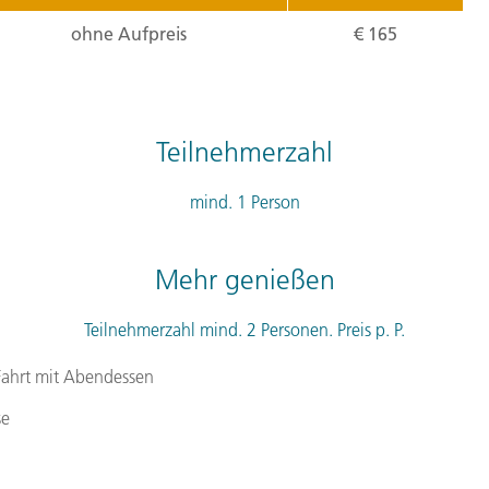
ehemaligen Wohnsitz der A
ohne Aufpreis
€ 165
Geschichte Abu Dhabis. D
Souvenirs und regionale P
Dattelmarkt. Die Tour führ
Teilnehmerzahl
beeindruckende Louvre Ab
geht es zur Yas Insel, wo
mind. 1 Person
können. Genießen Sie eine
Stadt! (F)
Mehr genießen
Tagesverlauf
ansehen
Teilnehmerzahl mind. 2 Personen. Preis p. P.
Stationen:
1. 2 Al Khaleej Al Tejari 2 St - 
Fahrt mit Abendessen
- Vereinigte Arabische Emirate
,
se
Arabische Emirate