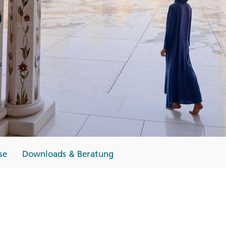
Finnland
Monteneg
ltungen
→
→
→
se
Downloads & Beratung