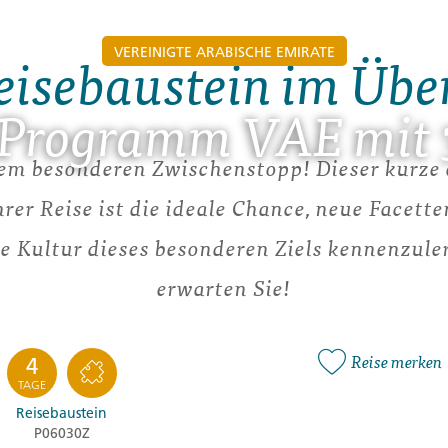
VEREINIGTE ARABISCHE EMIRATE
eisebaustein im Übe
-Programm VAE mit 
m besonderen Zwischenstopp! Dieser kurze 
hrer Reise ist die ideale Chance, neue Facette
e Kultur dieses besonderen Ziels kennenzule
erwarten Sie!
Reise merken
4
TAGE
Reisebaustein
P06030Z