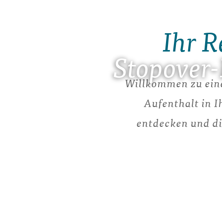
Ihr R
Stopover
Willkommen zu eine
Aufenthalt in I
entdecken und di