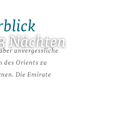
rblick
3 Nächten
aber unvergessliche
n des Orients zu
rnen. Die Emirate