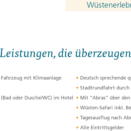
Wüstenerleb
Am Vormittag erkunden wi
Frühstück besuchen wir d
beeindruckende Burj Al Ar
angelegten Insel Palm Ju
Leistungen, die überzeuge
Hotel. Am türkisblauen Mee
Moschee und den Palast d
In der Altstadt Al Bastaki
n Fahrzeug mit Klimaanlage
Deutsch sprechende qu
erste Klimaanlage der Reg
Stadtrundfahrt durch
überqueren wir den Dubai
n (Bad oder Dusche/WC) im Hotel
Mit “Abras” über den 
Gewürzen und Gold auf uns
kleinen Spaziergang und g
Wüsten-Safari inkl. B
Khalifa, welches einen her
Tagesausflug nach Ab
(optional). Am Nachmitta
Alle Eintrittsgelder