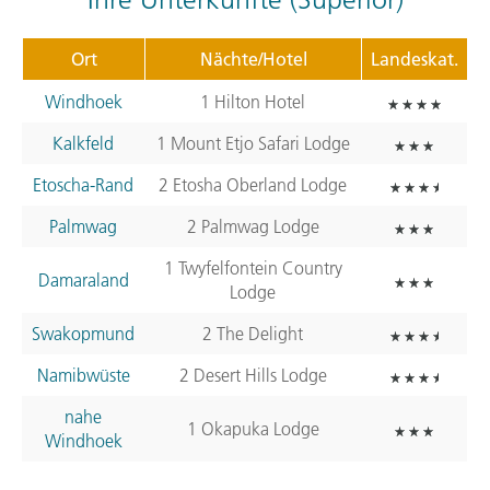
Ort
Nächte/Hotel
Landeskat.
Windhoek
1 Hilton Hotel
Kalkfeld
1 Mount Etjo Safari Lodge
Etoscha-Rand
2 Etosha Oberland Lodge
Palmwag
2 Palmwag Lodge
1 Twyfelfontein Country
Damaraland
Lodge
Swakopmund
2 The Delight
Namibwüste
2 Desert Hills Lodge
nahe
1 Okapuka Lodge
Windhoek