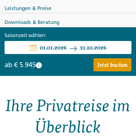
Leistungen & Preise
Downloads & Beratung
NAMIBIA
Saisonzeit wählen:
01.01.2026
31.10.2026
Namibias ursprünglicher
Norden
Jetzt buchen
ab
€ 5.945
i
Ihre Privatreise im
Überblick