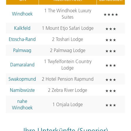
1 The Windhoek Luxury
Windhoek
Suites
Kalkfeld
1 Mount Etjo Safari Lodge
Etoscha-Rand
2 Toshari Lodge
Palmwag
2 Palmwag Lodge
1 Twyfelfontein Country
Damaraland
Lodge
Swakopmund
2 Hotel Pension Rapmund
Namibwüste
2 Zebra River Lodge
nahe
1 Onjala Lodge
Windhoek
Ihre Unterkünfte (Superior)