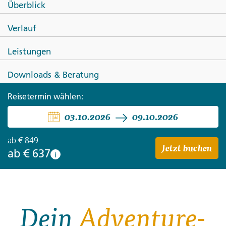
Überblick
Ecuador Local Living -
Verlauf
Amazonas
Leistungen
Downloads & Beratung
Reisetermin wählen:
03.10.2026
09.10.2026
ab
€ 849
Jetzt buchen
ab
€ 637
i
Dein
Adventure-