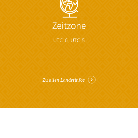
• Loose-fitting, light coloured hiking pants
• Loose-fitting, light coloured long-sleeved shirts
• Pack liners to waterproof bags
Zeitzone
Documents:
• Flight info (required) (Printouts of e-tickets may be
UTC-6, UTC-5
required at the border)
• Insurance info (required) (With photocopies)
• Passport (required) (With photocopies)
• Vouchers and pre-departure information (required)
• Visas or vaccination certificates (With photocopies)
Zu allen Länderinfos
Essentials:
• Toiletries (required) (Shampoo, bodywash, soap, etc.)
• Binoculars (optional)
• Camera (With extra memory cards and batteries)
• Cash, credit and debit cards
• Day pack (Used for daily excursions or short
overnights)
• Ear plugs