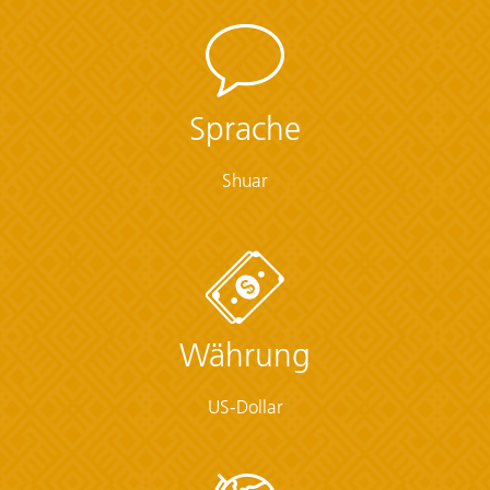
Meal Budget
Plane USD65-85 für nicht inbegriffene Mahlzeiten ein
Start / Finish
Sprache
von Quito
Shuar
Transport
Lokalbus, Motorkanu, Pick-up, zu Fuß
Group Size Notes
Währung
Max. 16, im Schnitt 10
US-Dollar
Checklist
Amazon:
• Knee-length socks