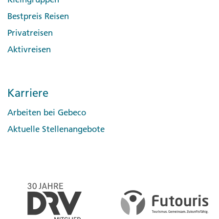
Bestpreis Reisen
Privatreisen
Aktivreisen
Karriere
Arbeiten bei Gebeco
Aktuelle Stellenangebote
Day 1 Quito
Wir empfehlen dir, vor oder nach der Reise einen
zusätzlichen Aufenthalt in Quito zu buchen, um auch
ihre zahlreichen Sehenswürdigkeiten und die
Ausflugsziele rund um die Stadt kennenzulernen