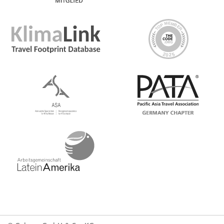
Day 2 Quito/Tena
Day 3 Tena
Day 4 Tena
Day 5 Tena
Day 6 Tena/Quito
Day 7 Quito
If you choose to do a full-day optional activity today, we
recommend booking a post-night accommodation.
Some departures are subject to availability