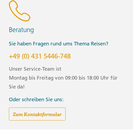
• Small travel towel
• Sunglasses
• Swimwear
• Watch and alarm clock
Beratung
• Waterproof backpack cover
• Windproof rain jacket
Sie haben Fragen rund ums Thema Reisen?
Health & Safety:
+49 (0) 431 5446-748
• Face masks (Clients will be only be required to wear a
face mask where it is mandated by local regulations.)
Unser Service-Team ist
• Hand sanitizer
• Pen (Please bring your own pen for filling out
Montag bis Freitag von 09:00 bis 18:00 Uhr für
documents.)
Sie da!
Warm Weather:
Oder schreiben Sie uns:
• Sandals/flip-flops
• Shorts/skirts (Longer shorts/skirts are recommended)
Zum Kontaktformular
• Sturdy water shoes/sandals
• Sun hat/bandana
• Swimwear