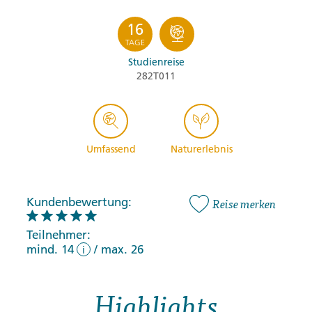
16
TAGE
Studienreise
282T011
Umfassend
Naturerlebnis
Kundenbewertung:
Reise merken
Teilnehmer:
mind. 14
/
max. 26
i
Highlights