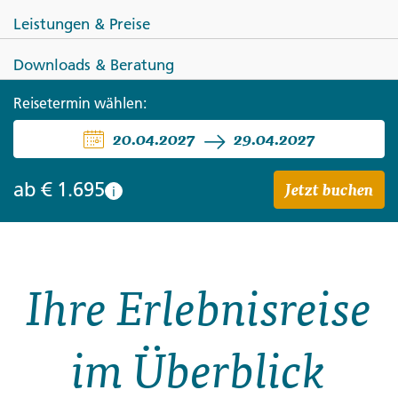
Leistungen & Preise
Downloads & Beratung
LITAUEN
ESTLAND
LETTLAND
Reisetermin wählen:
20.04.2027
29.04.2027
Das Baltikum zum
Kennenlernen
Jetzt buchen
ab
€ 1.695
i
Ihre Erlebnisreise
im Überblick