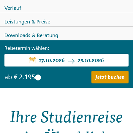
Verlauf
Leistungen & Preise
FRANKREICH
Downloads & Beratung
Côte d'Azur - zwischen Monaco
Reisetermin wählen:
17.10.2026
25.10.2026
und St-Tropez
Jetzt buchen
ab
€ 2.195
i
Ihre Studienreise